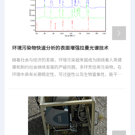
性、热封性、机械加工性、透氧透湿率小等特性,能有效防止
香烟吸潮霉变，阻止烟草香气外逸，具有良好的阻隔性和保
香性。[1]
环境污染物快速分析的表面增强拉曼光谱技术
随着社会与经济的发展，环境污染越来越成为困绕着人类健
康和制约社会继续发展的严峻问题，多环芳烃类污染物，在
环境中具有长期稳定性、可迁徙性以及生物富集性，能干扰
生物内分泌系统，损坏生物的神经系统，潜在的致癌作用
[1-3]。表面增强拉曼光谱(Surface enhanced Raman
spectroscopy, SERS)作为一种强有力的原位分析技术，不
仅可以像拉曼光谱一样能够提供分子结构的特征光谱，而且
还可以极大地增强被测分子的拉曼信号，通常可以增强6个
数量级以上，有时甚至可以达到14个数量级，从而达到单分
子检测。文献研究表明表面增强拉曼光谱完全可以实现对特
定环境污染物的高灵敏度定性和定量检测。过去受限于拉曼