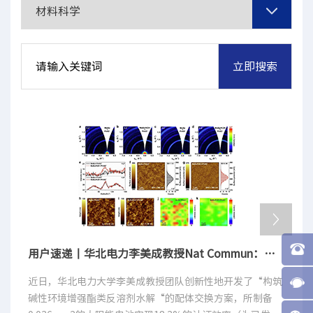
用户速递丨华北电力李美成教授Nat Commun：刷新量子点太阳能电池最高认证效率记录
近日，华北电力大学李美成教授团队创新性地开发了“构筑
碱性环境增强酯类反溶剂水解“的配体交换方案，所制备