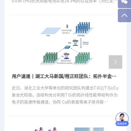
0.036 cm2的太阳能电池实现18.3%的认证效率（为已发表
量子点太阳能电池最高认证效率），稳态效率达 17.85%。
构筑的碱性环境与多种固相处理和PQD组分良好兼容，在调
节材料表面化学性质上展现出普适性。
用户速递丨湖工大马新国/程正旺团队：拓扑半金属TiSi与等离子体Cu协同增强TiO2光电催化分解水性能
近日，湖北工业大学等单位的研究团队构建出TiO2/TiSi/Cu
复合光阳极。该结构充分利用TiSi的拓扑线性能带结构作为
电子的高速传输通道，协同 Cu的表面等离子体共振
（SPR）效应，共同增强光吸收、促进载流子分离与传输、
延长载流子寿命，进而显著提升可见光驱动下的光电催化分
解水性能。