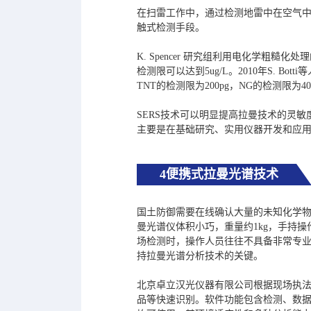
在扫雷工作中，通过检测地雷中在空气中
触式检测手段。
K. Spencer 研究组利用电化学粗糙
检测限可以达到5ug/L。2010年S. B
TNT的检测限为200pg，NG的检测限为
SERS技术可以明显提高拉曼技术的灵
主要是在基础研究、实用仪器开发和应
4便携式拉曼光谱技术
国土防御需要在线确认大量的未知化学
曼光谱仪体积小巧，重量约1kg，手持
场检测时，操作人员往往不具备非常专
持拉曼光谱分析技术的关键。
北京卓立汉光仪器有限公司根据现场执法的
品等快速识别。软件功能包含检测、数