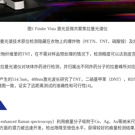
图1 Finder Vista 激光显微共聚焦拉曼光谱仪
显微拉曼光谱技术原位检测隐藏在衣物上的爆炸物（PETN、TNT、硝酸铵）
法测量衣物纤维里的TNT，在不需对样品预处理的情况下，检测精度可以达到皮
焦拉曼光谱仪对块体炸药进行检测，并归属出不同炸药分子的拉曼峰所对
激光器产生的514.5nm，488nm激光波长研究了TNT，二硝基甲苯（DNT
图一致，证实了远距离测试的准确性和可行性[4]。
-enhanced Raman spectroscopy）利用痕量分子吸附于Cu、Ag
痕量分析方面的潜力被迅速开发，检出限降至很低水平，获得较好的痕量检测结果