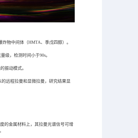
及爆炸物中间体（HMTA、季戊四醇）。
克量级，检测时间小于90s。
应的振动模式。
），RDX的远程拉曼和显微拉曼，研究结果显
、Au等纳米尺度的金属材料上，其拉曼光谱信号可增
。