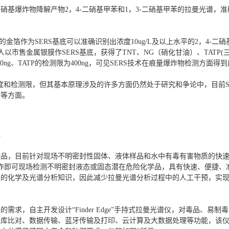
硝基爆炸物降解产物2，4-二硝基甲苯和1，3-二硝基甲苯的拉曼光谱，
化处理的金箔作为SERS基底可以准确识别出浓度10ug/L及以上水平的2，4
otti等人以市售金属银膜作SERS基底，获得了TNT、NG（硝化甘油）、TA
400ng、TATP的检测限为400ng，可见SERS技术在痕量爆炸物检测方面得
敏度和检测限，但其基本原理涉及的许多方面仍然处于研究和争论中，目前S
用等方面。
物品，目前针对现场不明密封性固体、液体样品和水中有毒有害物质的快
操作即可现场检测不明密封液态或固态潜在危险化学品，具有快速、便捷、
业的化学及光谱分析知识，因此减少拉曼光谱分析过程中的人工干预，实
需求，自主开发设计“Finder Edge”手持式拉曼光谱仪，对毒品、易
据库比对、数据传输、蓝牙传输及打印、云计算及大数据处理等功能，该