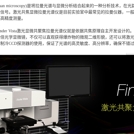
 Raman microscopy)是将拉曼光谱与显微分析结合起来的一种分析技
区信号。激光共焦显微拉曼光谱仪是目前实验室中最常见的拉曼仪器，一
于高精度测量。
nder Vista激光显微共聚焦拉曼光谱仪就是依据共焦原理自主开发设计
高倍光学显微镜，不仅可以直观获得爆炸物的微观二维形貌，还可以将激
制冷CCD探测器的使用，保证了光谱的高灵敏度、高分辨率，确保不错过