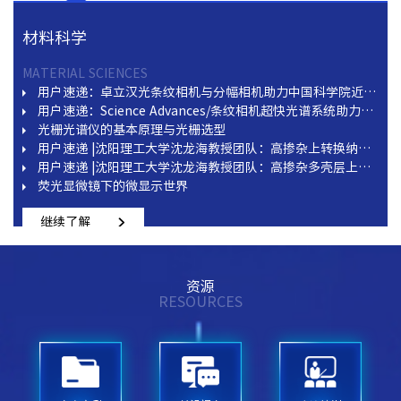
材料科学
生物医学
食药环侦
环境科学
能源冶金矿物
科学研究
信息技术
先进制造
激光加工
光通信行业
MATERIAL SCIENCES
BIO & MEDICAL SCIENCES
FOOD & PHARMACEUTICAL SCIENCES
ENVIRONMENTAL SCIENCES
ENERGY & METALLURGICAL SCIENCES
FUNDAMENTAL SCIENCES & RESEARCH
INFORMATION TECHNOLOGIES
ADVANCED MANUFACTURING
LASER PROCESSING
光机产品在光通信行业光纤耦合方面的应用
3D共聚焦拉曼成像技术——开启微观世界的三维化学视角
增强型CCD和增强型sCMOS相机的原理与应用
光波导：AR主流光学显示方案未来趋势
半导体制造的纳米级守护者：主动隔振平台技术
光学平台的安装环境要求及日常维护
花生壳衍生碳微片@MnO₂纳米颗粒复合材料用于超长循环水系锌离子电池
用户速递：西电胡波Adv. Mater.：手持式SERS技术实现尿液药物残留半定量检测：蒲公英仿生‘浓度指示’试剂盒
用户速递之农药检测系列丨海南大学吴龙团队ACSSensors新成果：pAg-rGO-Au基底构建EC-SPME-SERS平台实现倍硫磷超灵敏检测
用户速递：卓立汉光条纹相机与分幅相机助力中国科学院近代物理研究所团队揭示磁化等离子体压缩过程中的反常退磁与辐射特性
继续了解
山药的拉曼光谱检测
应用案例丨傅里叶变换红外光谱仪测试红外辐射率
Adv. Mater.中科大余彦团队：无枝晶的钠/钾金属电池
主动隔振技术提高镜片干涉测量精度
VHG-M光栅周期测试系统开启VR/AR光学器件质效革命
用户速递：西电胡波Anal. Chem.：微流控-SERS联用：扭曲混合芯片与多修饰纳米探针用于单细胞无标记分析
用户速递：Science Advances/条纹相机超快光谱系统助力高效蓝色钙钛矿发光二极管实现创纪录效率
精准·稳定·智能——卓立汉光高端镜架与压电产品助力光镊技术与应用
继续了解
光栅光谱仪的基本原理与光栅选型
应用案例丨红外光谱法在药品检验中的应用
手持1064nm拉曼光谱仪的农药快检术
应用方案丨傅里叶变换红外光谱测定环氧树脂固化率
应用案例丨红外光谱在硅橡胶老化检测中的应用
NV色心—— 卓立汉光为前沿科研提供全链路光机支持
通过低温Si诱导再结晶效应制备纳米晶Si掺杂Ga2O3薄膜用于日盲紫外探测
精密制造的基石：主动隔振与被动隔振技术及大理石台面在芯片制造中的卓越应用
扫描电子显微镜SEM与主动隔振
热点追踪 | 违规添加剂引发铅中毒，食品安全再至风口浪尖
一文读懂《HJ1407-2024》环境标准中的水质荧光指纹溯源
激光诱导等离子体光谱技术在铀矿探测领域的应用
高速光谱与成像技术的应用（下）
光学设备在半导体制造领域的部分应用
用户速递 |沈阳理工大学沈龙海教授团队：高掺杂上转换纳米粒子中核壳结构对晶格畸变效果的影响研究
守护Micro-LED之光，点亮未来视界丨卓立汉光Micro-LED寿命测试系统
内窥医用拉曼光谱解决方案
科技护航，油品无忧：拉曼光谱为油品安全加码
高速光学成像技术介绍（上）
主被动隔振方案针对Park AFM的应用简述
应用方案▕ 原子吸收法测定矿渣中Fe，Au，Ag，Cu，As，Pb，Zn等元素
用户速递 |沈阳理工大学沈龙海教授团队：高掺杂多壳层上转换纳米粒子中Ho3+、Yb3+组分的浓度分布对Ce3+调变钬基荧光的影响研究
应用方案丨原子吸收光谱法测定无磷无钠水处理剂中 Fe、Ca、Mg、Si 元素含量
继续了解
荧光显微镜下的微显示世界
谈“油”无需色变，三维荧光指纹追踪鉴别
应用方案丨原子吸收光谱法测定水中铅、镉含量
拉曼光谱：精准量化微晶硅薄膜晶化率
六轴并联机器人在VR眼镜测试中的应用
用户速递丨ONOO-触发近红外余辉纳米颗粒在早期缺血性脑卒中实时监测及治疗研究
用户速递丨西安交通大学Z箍缩及应用研究中心：金属丝短接的低阻抗杆箍缩二极管等离子体动力学
继续了解
继续了解
继续了解
继续了解
继续了解
继续了解
继续了解
资源
RESOURCES