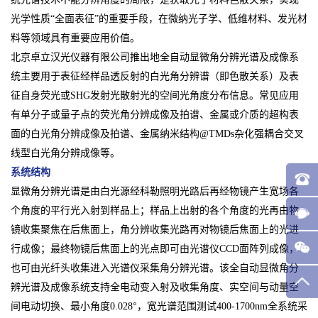
光学性质“全面表征”的重要手段，在微纳光子学、低维材料、发光材
料等领域具有重要应用价值。
北京卓立汉光仪器有限公司推出地全自动显微角分辨光谱及成像系
统主要用于表征经样品透反射的白光角分辨谱（即色散关系）及表
征自身荧光或SHG发射光散射光的空间光角度分布信息。常见应用
有单分子或量子点的荧光角分辨成像及拍谱、金属或介质的超构表
面的白光角分辨成像及拍谱、金属纳米结构@TMDs杂化强耦合交叉
线型白光角分辨成像等。
系统结构
显微角分辨光谱是由白光源经科勒照明光路后再经物镜产生宽场各
个角度的平行光入射到样品上；样品上出射的各个角度的光再由物
镜收集聚焦在后焦面上，角分辨收集光路再对物镜后焦面上的光进
行成像；最终物镜后焦面上的光点即可由光谱仪CCD面阵列成像，
也可由光纤头收集进入光谱仪采集角分辨光谱。该全自动显微角分
辨光谱及成像系统支持全电动变入射及收集角度、实空间与动量空
间电动切换、最小角度0.028°，宽光谱范围测试400-1700nm全系统采