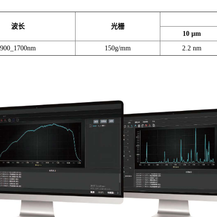
波长
光栅
10 μm
900_1700nm
150g/mm
2.2 nm