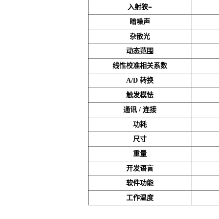
入射狭=
暗噪声
杂散光
动态范围
线性校准相关系数
A/D 转换
触发模怯
通讯 / 连接
功耗
尺寸
重量
开发语言
软件功能
工作温度