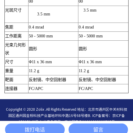
00
00
光斑尺寸
3.5 mm
3.5 mm
焦距
0.4 mrad
0.4 mrad
工作距离
50 - 5000 mm
50 - 5000 mm
光束几何形
圆形
圆形
状
尺寸
Φ11 x 36 mm
Φ11 x 36 mm
重量
11.2 g
11.2 g
靶面
反射镜、中空回射器
反射镜、中空回射器
连接器
FC/APC
FC/APC
Copyright © 2020 Zolix .All Rights Reserved 地址：北京市通州区中关村科技
园区通州园金桥科技产业基地环科中路16号68号楼B.
ICP备案号：
京ICP备
05015148号-1
公安备案号：
京公网安备11011202003795号
简体中文
/
English
拨打电话
留言