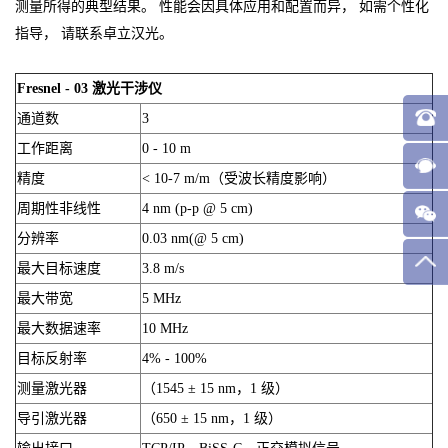
测量所得的典型结果。 性能会因具体应用和配置而异， 如需个性化
指导， 请联系卓立汉光。
Fresnel - 03 激光干涉仪
通道数
3
工作距离
0 - 10 m
精度
< 10-7 m/m（受波长精度影响）
周期性非线性
4 nm (p-p @ 5 cm)
分辨率
0.03 nm(@ 5 cm)
最大目标速度
3.8 m/s
最大带宽
5 MHz
最大数据速率
10 MHz
目标反射率
4% - 100%
测量激光器
（1545 ± 15 nm，1 级）
导引激光器
（650 ± 15 nm，1 级）