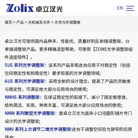

EN
首页
>
产品
>
光机械及元件
>
光学元件调整架
卓立汉光可提供国内品种多、性能优、质量好的反射镜调整架、分
束镜调整架产品。更多精确选型帮助，可使用【ZOMS光学调整架组
件选型软件】。
SUS 系列光学调整架
：
该系列产品非常适合应用于对稳定性（包括
空间稳定性和热稳定性）要求较高的光学调整领域;
AUS 系列光学调整架：
采用全新的设计理念，提高了产品的灵敏度
与稳定性，可满足绝大部分应用场合的使用;
NMHS 系列调整架：
在保证稳定性的前提下，减小了固定板厚度，
结构简洁、实用，种类丰富，可满足绝大部分应用场合的使用;
NMM 系列微型光学调整架：
是卓立汉光为装夹小口径圆形镜片专门
设计的光学调整架;
NMV 系列上方调节二维光学调整架
:
适合于调整空间较为狭窄的应用
场合;