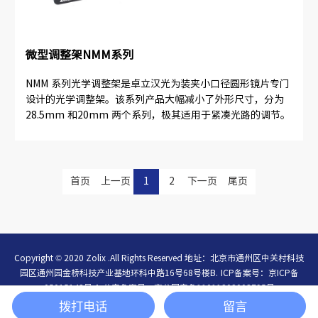
微型调整架NMM系列
NMM 系列光学调整架是卓立汉光为装夹小口径圆形镜片专门
设计的光学调整架。该系列产品大幅减小了外形尺寸，分为
28.5mm 和20mm 两个系列，极其适用于紧凑光路的调节。
首页
上一页
1
2
下一页
尾页
Copyright © 2020 Zolix .All Rights Reserved 地址：北京市通州区中关村科技
园区通州园金桥科技产业基地环科中路16号68号楼B.
ICP备案号：
京ICP备
05015148号-1
公安备案号：
京公网安备11011202003795号
简体中文
/
English
拨打电话
留言