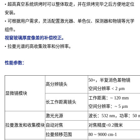
• 超高真空系统烘烤时可以整体取走，并在烘烤完毕之后方便地定位
安装。
• 可根据用户需求，灵活配置激光器、单色仪、探测器和物镜等光学
组件。
视窗玻璃厚度像差的补偿校正。
• 拉曼光谱的高收集效率和分辨率。
性能参数：
50×，半复消色差物镜
高分辨镜头
空间分辨率 < 2 μm
显微镜模块
工作距离：~ 120 mm
长工作距离镜头
空间分辨率：~ 5 μm
激光光源
波长：532 nm，功率：50
拉曼激发和收集模块
自动对焦
对焦精度<0.2微米
拉曼频移范围
80 ~ 9000 cm-1