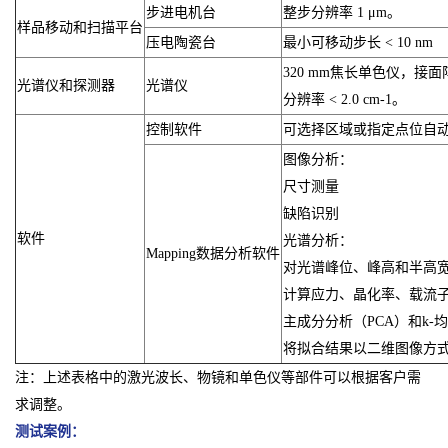
步进电机台
整步分辨率 1 μm。
样品移动和扫描平台
压电陶瓷台
最小可移动步长 < 10 nm
320 mm焦长单色仪，接
光谱仪和探测器
光谱仪
分辨率 < 2.0 cm-1。
控制软件
可选择区域或指定点位自
图像分析：
尺寸测量
缺陷识别
软件
光谱分析：
Mapping数据分析软件
对光谱峰位、峰高和半高
计算应力、晶化率、载流
主成分分析（PCA）和k-
将拟合结果以二维图像方
注：上述表格中的激光波长、物镜和单色仪等部件可以根据客户需
求调整。
测试案例：