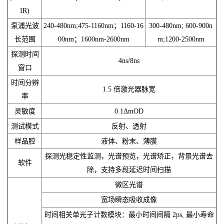
IR)
泵浦光波
240-480nm;475-1160nm；1160-16
300-480nm; 600-900n
长范围
00nm；1600nm-2600nm
m;1200-2500nm
探测时间
4ns/8ns
窗口
时间分辨
1.5 倍激光器脉宽
率
灵敏度
0.1ΔmOD
测试模式
反射、透射
样品腔
液体、粉末、薄膜
探测光稳定性监测，光谱预览，光谱矫正，背景光谱去
软件
除，支持多段延迟时间扫描
微区光谱
宽场瞬态吸收成像
时间相关单光子计数模块：最小时间间隔 2ps, 最小寿命