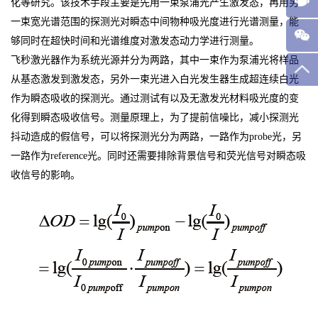
化等研究。该技术手段主要是先用一束泵浦光产生激发态，再用另
一束宽光谱范围的探测光对瞬态中间物种吸光度进行光谱测量，能
够同时在超快时间和光谱维度对激发态动力学进行测量。
飞秒激光器作为系统光源并分为两路，其中一束作为泵浦光将样品
从基态激发到激发态，另外一束光进入白光发生器生成超连续白光
作为瞬态吸收的探测光。通过测试有以及无激发光材料吸光度的变
化得到瞬态吸收信号。测量原理上，为了提前信噪比，减小探测光
抖动造成的假信号，可以将探测光分为两路，一路作为probe光，另
一路作为reference光。同时还需要排除背景信号和荧光信号对瞬态吸
收信号的影响。