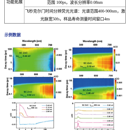
功能拓展
范围 100ps，波长分辨率0.08nm
飞秒克尔门时间分辨荧光光谱：光谱范围400-900nm，激
光脉宽50fs，样品寿命测量时间窗口4ns
示例数据