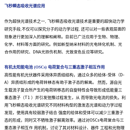
飞秒瞬态吸收光谱应用
作为超快光谱技术之一, 飞秒瞬态吸收光谱技术是重要的超快动力学
研究手段,不仅可以探究分子的动力学过程, 还可以对一些表观
层面的
现象进行更加深入的理解和阐释。目前已广泛应用于生物、物理、
化学、材料等方面的研究。例如新型纳米材料的光电转
化机制、光
合作用的研究、DNA光损伤机制、光致变色反应等研究。
有机太阳能电池
电荷复合与三重态激子相互作用
(OSCs)
高性能有机光伏器件采用体异质结结构，通过众多的给体
-受体（D-
然而，源自光
A）异质结形成的电荷转移态有助于激子态的解离。
生载流子复合所产生的电荷转移态的自旋特性会导致形成低能量三
重态激子（
）并引发弛豫过程发生，从
而导致光电流的损失。利
T1
用飞秒瞬态吸收光谱研究不同材料构型的激发态光谱和动力学过程
发现，使用具有较弱激子结合
强度的给体和受体可以减少三重激子
态的形成，同时又不牺牲激子解离效率。通过对
OSCs电荷复合与三
用机制，讨论了其对材料设计、器件
工程和光物理
重态激子相互作