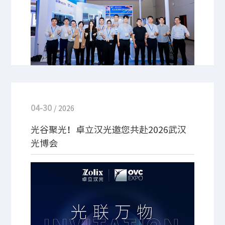
技术积淀。现场人潮涌动，吸引了众多行业专家、合
作伙伴与客户朋友莅临展位，共探技术前沿，共商合
作新篇。
04-30
/ 2026
光谷聚光！卓立汉光邀您共赴2026武汉
光博会
5月18-20日，卓立汉光将亮相第二十一届 “中国光
谷” 国际光电子博览会（武汉光博会）。本次展会，
我们携全系核心产品重磅参展，涵盖光谱分析仪器、
光谱与成像、精密光机械与运动控制等产品及前沿解
决方案，与业界同仁共探光电技术新未来，诚邀您莅
临交流！