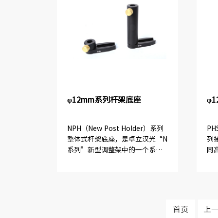
φ12mm系列杆架底座
φ
NPH（New Post Holder）系列
PH
整体式杆架底座，是卓立汉光“N
列
系列”新型调整架中的一个系列
同
产品。
长
其
轮
首页
上