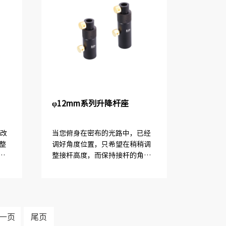
φ12mm系列升降杆座
不改
当您俯身在密布的光路中，已经
整
调好角度位置，只希望在稍稍调
形
整接杆高度，而保持接杆的角度
生
不变时，请选择PHVP 系列升降
。
杆座。
只
一页
尾页