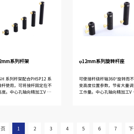
12mm系列杆架
φ12mm系列旋转杆座
SH 系列杆架配合PHSP12 系
可使接杆绕杆轴360°旋转而
接杆使用，可将接杆固定在不
变高度位置参数，节省大量调
高度。中心孔轴向精加工V 形
工作量。中心孔轴向精加工V 
槽，在调整接杆高度时不产生
长槽，在调整接杆高度时不产
它位置变化，并且采用铜手
横向位置变化，并且锁紧稳定
，锁紧稳定。
弹性钢珠设计，调节接杆时，
需轻轻用力调整高度...
一页
1
2
3
4
5
6
7
下