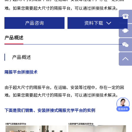
难。如果您需要超大尺寸的隔振平台，可以通过拼接技术解决。
产品咨询
资料下载
产品概述
产品概述
隔振平台拼接技术
由于超大尺寸的隔振平台，在运输、安装等过程中，存在一定的困
难。如果您需要超大尺寸的隔振平台，可以通过拼接技术解决。
下面是我们销售、安装拼接式隔振光学平台的实例