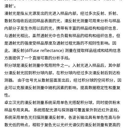
漫射"。
漫射光是指从光源发出的光进入样品内部，经过多次反射、折射、
散射及吸收后返回样品表面的光，漫反射光测量可用来分析与样品
内部分子发生作用以后的光，携带有丰富的样品结构和组织信息．
与透射光相比，虽然透射光中也负载有样品的结构和组织信息，但
是透射光的强度受样品厚度及透射过程光路的不规则性影响。因
此，漫反射(diffuse reflectance) 测量在提取样品组成和结构信息
方面提供了一个直接可靠的分析手段。
积分球是漫反射测量中常用附件之一。入射光进入样品后，其中部
分漫反射光回到积分球内部，在积分球内经过多次漫反射后到达检
测器。 由于信号光从散射层面发出后，经过积分球的空间积分，因
此可以克服漫反射测量中随机因素的影响，提高数据稳定性和重复
性。
卓立汉光的漫反射测量系统采用单色光搭配积分球，同时提供粉末
样品专用夹具。 系统搭配光源与探测器可覆盖紫外到近红外波段，
系统采用单色光扫描测量漫反射率，各波长输出具有单色性高与杂
散光低的特点，相较于复色光以光纤光谱仪的漫反射测量有更高的