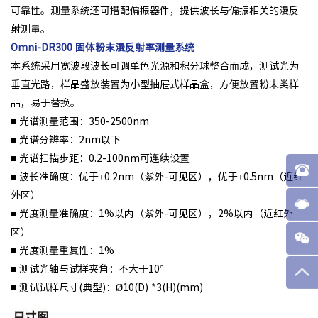
可靠性。测量系统还可搭配偏振器件，提供波长与偏振相关的漫反
射测量。
Omni-DR300 固体粉末漫反射率测量系统
本系统采用宽波段波长可调单色光源和积分球整合而成，测试光为
垂直光路，样品盛放装置为小型抽屉式样品盒，方便放置粉末类样
品，易于替换。
■ 光谱测量范围：350-2500nm
■ 光谱分辨率：2nm以下
■ 光谱扫描步距：0.2-100nm可连续设置
■ 波长准确度：优于±0.2nm（紫外-可见区），优于±0.5nm（近红
外区）
■ 光度测量准确度：1%以内（紫外-可见区），2%以内（近红外
区）
■ 光度测量重复性：1%
■ 测试光轴与试样夹角：不大于10°
■ 测试试样尺寸(典型)：Ø10(D) *3(H)(mm)