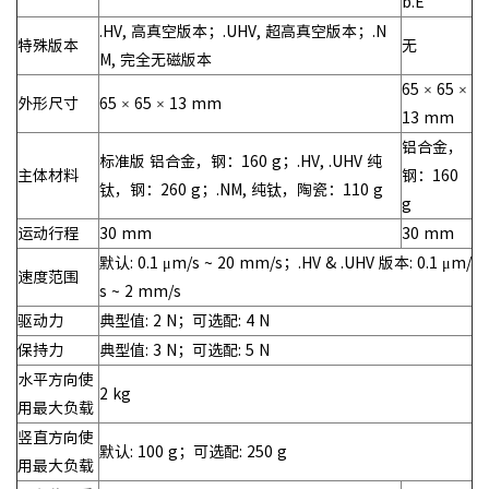
b.E
.HV, 高真空版本；.UHV, 超高真空版本；.N
特殊版本
无
M, 完全无磁版本
65 × 65 ×
外形尺寸
65 × 65 × 13 mm
13 mm
铝合金，
标准版 铝合金，钢：160 g；.HV, .UHV 纯
主体材料
钢：160
钛，钢：260 g；.NM, 纯钛，陶瓷：110 g
g
运动行程
30 mm
30 mm
默认: 0.1 μm/s ~ 20 mm/s；.HV & .UHV 版本: 0.1 μm/
速度范围
s ~ 2 mm/s
驱动力
典型值: 2 N；可选配: 4 N
保持力
典型值: 3 N；可选配: 5 N
水平方向使
2 kg
用最大负载
竖直方向使
默认: 100 g；可选配: 250 g
用最大负载