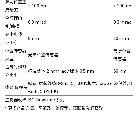
双向位置重
± 100 nm
± 300 nm
复精度
全行程俯
0.3 mrad
0.3 mrad
仰/偏摆
最小步伐
5 nm
100 nm
(闭环)
位置传感器
光学位置
光学位置传感器
类型
传感器
位置传感器
标准版本 2 nm；adv 版本 0.5 nm
50 nm
分辨率
默认: 屏蔽线缆D-Sub15；.UHV版本: Kapton漆包线, D
线缆 & 接头
-Sub15 (PEEK)
控制器规格
MC-Newton.S系列
* 更多产品详情、图纸及三维模型，请联系我们获取。