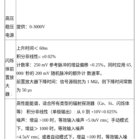
高压
稳压
提供：0-3000V
电源
上升时间＜ 60ns
积分非线性≤ ±0.02%
闪烁
计数率：250 mV 参考脉冲的增益偏移 <0.25%，同时应用 65,
体前
000/ 秒的 200 mV 随机脉冲的额外计 数速率，
置放
前置放大器下降时间：信号源阻抗为 1 MΩ，则下降时间常数
大
为 50 μs
器 :
高性能能谱，适合所有类型的辐射探测器（Ge、Si、闪烁体
等） 积分非线性（单极输出）: 从 0 到 +10V<0.025%
噪声：增益 >100 时，等效输入噪声 <5.0uV rms；手动模式
下，增益＞ 1000 时，等效输入噪声
<4.5uV rms；或者自动模式下，增益 >100 时，等效输入噪