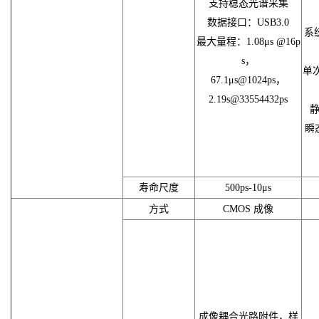
支持稳态光谱采集
数据接口：USB3.0
系
最大量程：1.08μs @16p
s，
单次
67.1μs@1024ps，
2.19s@33554432ps
瞬
寿命尺度
500ps-10μs
方式
CMOS 成像
成像耦合光路附件，样