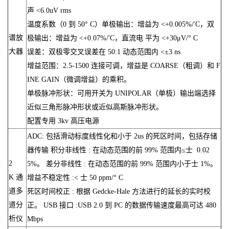
声 <6.0uV rms
温度系数（0 到 50° C）单极输出：增益为 <+0.005%/'C，双
谱放
极输出：增益为 <+0.07%/'C，直流电 平为 <+30μV/° C
大器
误差：双极零交叉误差在 50:1 动态范围内 <±3 ns
增益范围：2.5-1500 连接可调，增益是 COARSE（粗调）和 F
INE GAIN（微调增益）的乘积。
单极脉冲形状：可用开关为 UNIPOLAR（单极）输出端选择
近似三角形脉冲形状或近似高斯脉冲形状。
配置专用 3kv 高压电源
ADC: 包括滑动标度线性化和小于 2us 的死区时间，包括存储
器传输 积分非线性 : 在动态范围的前 99% 范围内≤士 0.02
2
5%。 差分非线性 : 在动态范围的前 99% 范围内小于士 1%。
K 通
增益不稳定性 :< 士 50 ppm/° C
道多
死区时间校正 : 根据 Gedcke-Hale 方法进行的延长的实时校
道分
正。 USB 接口 :USB 2.0 到 PC 的数据传输速度最高可达 480
析仪
Mbps