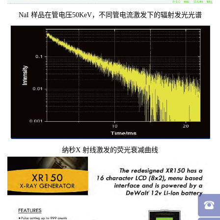
NaI 样品在管电压50KeV，不同管电流激发下的辐射发光光谱
纳秒X 射线激发的荧光衰减曲线