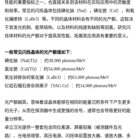
性能的重要指标之一，也直接关系到该材料在实际应用中的灵敏度
和效率。常见的闪烁晶体包括碘化钠（NaI），碘化铯（CsI），和氧
化镧掺铈（LaBr3）等。不同的晶体材料会有不同的光产额，这取决
于其发光机制、能带结构、以及材料的纯度和缺陷等因素。研究闪
烁体材料的光产额对于提高其性能、拓展其应用具有重要的意义。
一些常见闪烁晶体的光产额值如下：
碘化钠（NaI(Tl)）：约38,000 photons/MeV
氯化铯（CsI(Tl)）：约54,000 photons/MeV
氧化铈掺杂的氧化镧（LaBr3）：约63,000 photons/MeV
钇铝石榴石掺杂铈离子（YAG:Ce）：约14,000 photons/MeV
光产额越高，意味着该晶体能够在相同的能量沉积条件下产生更多
的光子，从而在探测器中生成更强的信号，通常也会导致更好的能
量分辨率。
卓立汉光提供一整套包含同位素源、屏蔽铅箱（被测器件及光
路）、光电倍增管、高压电源、闪烁体前置放大器、谱放大器、多