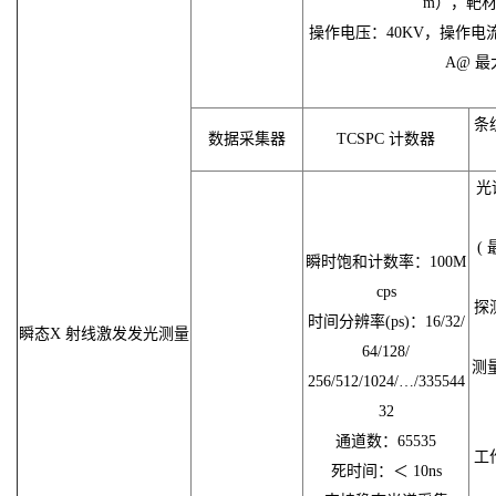
m），靶
操作电压：40KV，操作电流：
A@ 最
条
数据采集器
TCSPC 计数器
光
(
瞬时饱和计数率：100M
cps
探
时间分辨率(ps)：16/32/
瞬态X 射线激发发光测量
64/128/
测量
256/512/1024/…/335544
32
通道数：65535
工
死时间：＜ 10ns