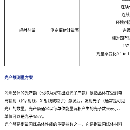
连续长期
连续短
环境剂量当
辐射剂量
测定辐射计量表
连续
相对固有误
137
剂量率变化0.1 to 1 
光产额测量方案
闪烁晶体的光产额（也称为光输出或光子产额）是指晶体在受到电
离辐射（如γ 射线、X 射线或粒子）激发后，发射光子（通常是可见
光）的数量。光产额通常以每单位能量沉积产生的光子数来表示，
单位可以是光子/MeV。
光产额是衡量闪烁晶体性能的重要参数之一，它是衡量闪烁体材料