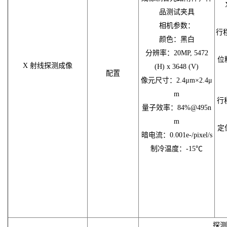
品测试夹具
相机参数：
行程
颜色：黑白
分辨率：20MP, 5472
位
X 射线探测成像
(H) x 3648 (V)
配置
像元尺寸：2.4μm×2.4μ
m
行程
量子效率：84%@495n
m
定
暗电流：0.001e-/pixel/s
制冷温度：-15℃
探测