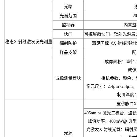
光路
光谱范围
2
监视器
内置监
快门
可控屏蔽快门，辐射光源最大
稳态X 射线激发发光测量
辐射防护
满足国标《X 射线衍射仪
样品支架
配
成像面积：直径20
成像
成像测量模块
相机参数：颜色：黑白，分
像元尺寸：2.4μm×2.4μm，
制冷温度：
皮秒脉冲X
405nm ps 激光二极管：波长：
峰值功率：400mW@ 典型
光激发X 射线光管：辐射灵敏
光源