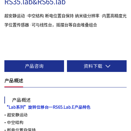
RS35.lab&RS65.lab
超安静运动 ·中空结构 断电位置自保持 纳米级分辨率 ·内置高精度光
学位置传感器 ·可与线性台，摇摆台等自由堆叠组合
产品咨询
资料下载
产品概述
产品概述
“Lab系列”旋转位移台一
RS65.Lab.E产品特色
• 超安静运动
• 中空结构
• 断电位置⾃保持