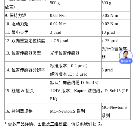
500 g
500 g
放置）
9. 保持力矩
0.05 N·m
0.05 N·m
10. 驱动力矩
0.02 N·m
0.02 N·m
11. 最小步优
3 μrad
10 μrad
12. 双向重复定位精度
± 7.5 μrad
± 25 μrad
光学位置传感
13. 位置传感器类型
光学位置传感器
器
标准版本：0.2 μrad；
14. 位置传感器分辨率
3 μrad
经济版本 .E：3 μrad
默认：屏蔽线缆 D–Sub15；
15. 线缆 & 接头
.UHV 版本：Kapton 漆包线，D–Sub15 (PE
EK)
MC–Newton.S
16. 控制器规格
MC–Newton.S 系列
系列
* 更多产品详情、图纸及三维模型，请联系我们获取。