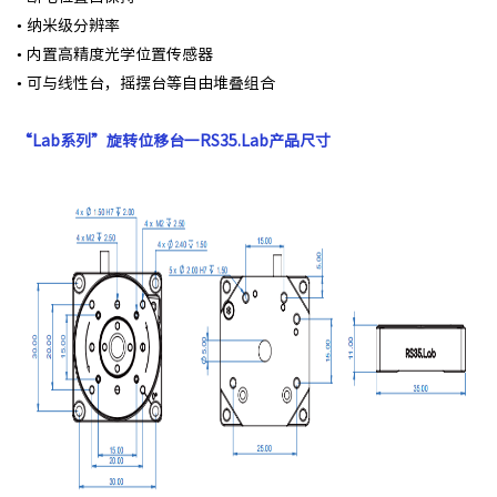
• 纳⽶级分辨率
• 内置⾼精度光学位置传感器
• 可与线性台，摇摆台等⾃由堆叠组合
“Lab系列”旋转位移台一RS35.Lab产品尺寸