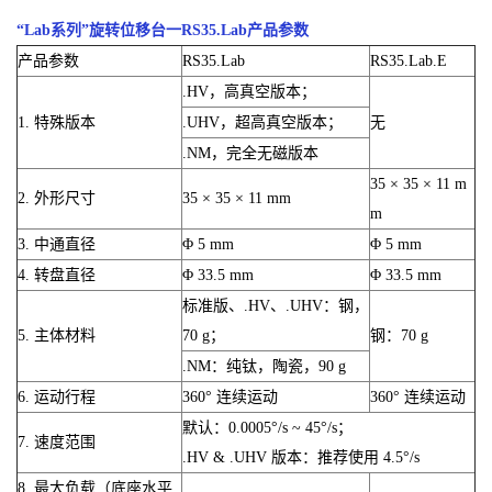
“Lab系列”旋转位移台一RS35.Lab产品参数
产品参数
RS35.Lab
RS35.Lab.E
.HV，高真空版本；
1. 特殊版本
.UHV，超高真空版本；
无
.NM，完全无磁版本
35 × 35 × 11 m
2. 外形尺寸
35 × 35 × 11 mm
m
3. 中通直径
Φ 5 mm
Φ 5 mm
4. 转盘直径
Φ 33.5 mm
Φ 33.5 mm
标准版、.HV、.UHV：钢，
5. 主体材料
70 g；
钢：70 g
.NM：纯钛，陶瓷，90 g
6. 运动行程
360° 连续运动
360° 连续运动
默认：0.0005°/s ~ 45°/s；
7. 速度范围
.HV & .UHV 版本：推荐使用 4.5°/s
8. 最大负载（底座水平