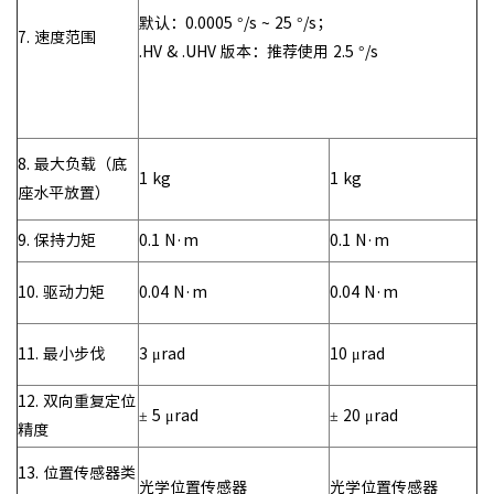
默认：0.0005 °/s ~ 25 °/s；
7. 速度范围
.HV & .UHV 版本：推荐使用 2.5 °/s
8. 最大负载（底
1 kg
1 kg
座水平放置）
9. 保持力矩
0.1 N·m
0.1 N·m
10. 驱动力矩
0.04 N·m
0.04 N·m
11. 最小步伐
3 μrad
10 μrad
12. 双向重复定位
± 5 μrad
± 20 μrad
精度
13. 位置传感器类
光学位置传感器
光学位置传感器