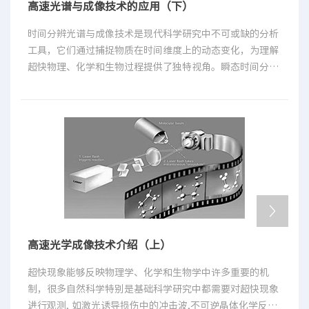
高速光谱与成像技术的应用（下）
时间分辨光谱与成像技术是现代科学研究中不可或缺的分析
工具，它们通过捕捉物质在时间维度上的动态变化，为理解
超快物理、化学和生物过程提供了独特视角。瞬态时间分辨
光学成像技术可为多次曝光和单次曝光两种方式。一般情况
下，多次曝光技术用于可以循环的超快过程， 如飞秒化学用
于液体中超快过程的研究。这些过程具有可重复性，通过多
次曝光可以进一步提高探测的灵敏度。如激光惯性约束聚变
( Inertial confinement fusion，ICF)、磁约束聚变的内爆
测量、二维内爆动力学研究以及ICF靶丸对称性等，这些不
可重复的瞬态过程需要利用单次曝光的方式进行测量。本文
介绍一些时间分辨光谱与成像技术最新研究进展及其在各领
域的创新应用，为相关领域的研究者提供相关的技术参考和
应用指导。
高速光学成像技术介绍（上）
超快现象能够反映物理学、化学和生物学中许多重要的机
制，很多自然科学特别是基础科学研究中都需要对超快现象
进行观测, 如激光诱导损伤中的冲击波,不可逆晶体化学反应,