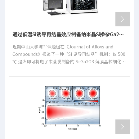
通过低温Si诱导再结晶效应制备纳米晶Si掺杂Ga2O3薄膜用于日盲紫外探测
近期中山大学陈军课题组在《Journal of Alloys and
Compounds》报道了一种“Si 诱导再结晶”机制：仅 500
℃ 退火即可将电子束蒸发制备的 Si:Ga2O3 薄膜晶粒细化至
50–200 nm，氧空位浓度由 11.9%降至 8.1%，对应日盲探
测器暗电流低至8.6×10-14A，响应度 5.4 A/W，探测率
7.3×1014Jones，R254nm/R400nm 抑制比高达
2.1×109，综合性能超越多数高温器件。该策略为大面积、
低功耗、TFT 兼容的紫外成像阵列提供了可扩展的材料路
线。