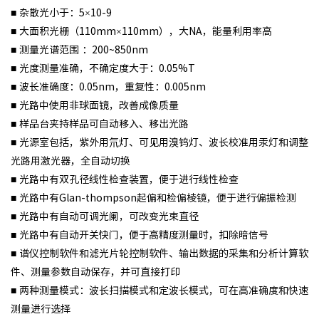
■ 杂散光小于：5×10-9
■ 大面积光栅（110mm×110mm），大NA，能量利用率高
■ 测量光谱范围 ：200~850nm
■ 光度测量准确，不确定度大于：0.05%T
■ 波长准确度：0.05nm，重复性：0.005nm
■ 光路中使用非球面镜，改善成像质量
■ 样品台夹持样品可自动移入、移出光路
■ 光源室包括，紫外用氘灯、可见用溴钨灯、波长校准用汞灯和调整
光路用激光器，全自动切换
■ 光路中有双孔径线性检查装置，便于进行线性检查
■ 光路中有Glan-thompson起偏和检偏棱镜，便于进行偏振检测
■ 光路中有自动可调光阑，可改变光束直径
■ 光路中有自动开关快门，便于高精度测量时，扣除暗信号
■ 谱仪控制软件和滤光片轮控制软件、输出数据的采集和分析计算软
件、测量参数自动保存，并可直接打印
■ 两种测量模式：波长扫描模式和定波长模式，可在高准确度和快速
测量进行选择