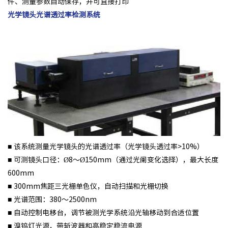
件、测量参数自动保存，并可直接打印
光学镜头光谱透过率检测系统
■ 该系统测量光学镜头的光谱透过率（光学镜头透过率>10%）
■ 可测镜头口径：Ø8～Ø150mm（通过光阑变化选择），
最
大长度
600mm
■ 300mm焦距三光栅单色仪，自动扫描和光栅切换
■ 光谱范围：380～2500nm
■ 自动控制电移台，调节被测光学系统沿光轴移动到合适位置
■ 溴钨灯光源，带斩波器和高稳定稳流电源