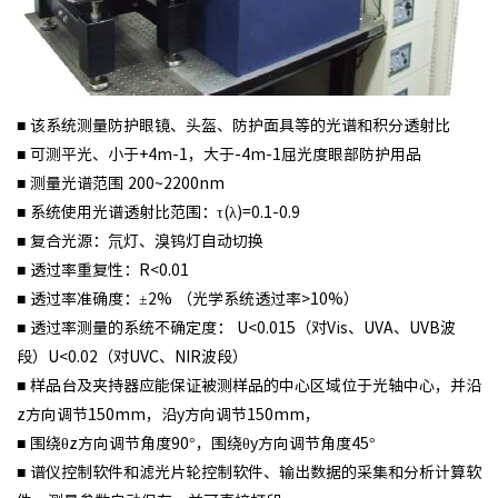
■ 该系统测量防护眼镜、头盔、防护面具等的光谱和积分透射比
■ 可测平光、小于+4m-1，大于-4m-1屈光度眼部防护用品
■ 测量光谱范围 200~2200nm
■ 系统使用光谱透射比范围：τ(λ)=0.1-0.9
■ 复合光源：氘灯、溴钨灯自动切换
■ 透过率重复性：R<0.01
■ 透过率准确度：±2% （光学系统透过率>10%）
■ 透过率测量的系统不确定度： U<0.015（对Vis、UVA、UVB波
段）U<0.02（对UVC、NIR波段）
■ 样品台及夹持器应能保证被测样品的中心区域位于光轴中心，并沿
z方向调节150mm，沿y方向调节150mm，
■ 围绕θz方向调节角度90°，围绕θy方向调节角度45°
■ 谱仪控制软件和滤光片轮控制软件、输出数据的采集和分析计算软