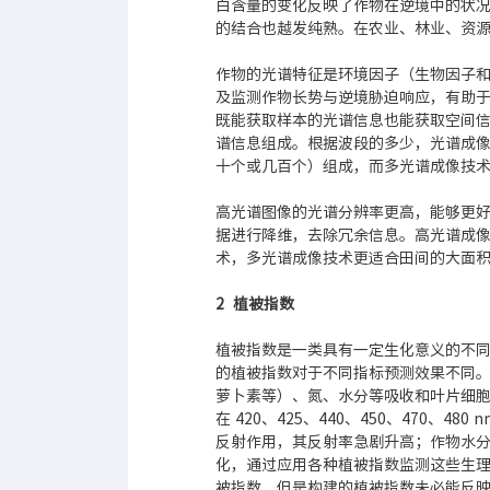
白含量的变化反映了作物在逆境中的状况
的结合也越发纯熟。在农业、林业、资
作物的光谱特征是环境因子（生物因子
及监测作物长势与逆境胁迫响应，有助
既能获取样本的光谱信息也能获取空间信
谱信息组成。根据波段的多少，光谱成
十个或几百个）组成，而多光谱成像技术
高光谱图像的光谱分辨率更高，能够更
据进行降维，去除冗余信息。高光谱成
术，多光谱成像技术更适合田间的大面
2 植被指数
植被指数是一类具有一定生化意义的不
的植被指数对于不同指标预测效果不同。在
萝卜素等）、氮、水分等吸收和叶片细胞的内部
在 420、425、440、450、470、4
反射作用，其反射率急剧升高；作物水分的吸
化，通过应用各种植被指数监测这些生
被指数，但是构建的植被指数未必能反