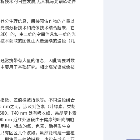
析技术的日益发展,无人机与光谱软硬件
的养分生理信息，间接预估作物的产量以
将光谱分析技术和成像技术结合起来，它
3D）的，由二维的空间信息和一维的光
像技术获取的图像由大量连续的波段（几
像通常携带有大量的信息，因此需要对数
术主要用于基础研究。相比高光谱成像技
被指数、差值植被指数等。不同波段组合
0 nm之间，涉及到色素（叶绿素、类胡
80、740 nm 处有吸收峰，类胡萝卜素
1 300 nm 近红外波段由于健康的叶肉细胞
胁迫作用时，相应的氮、色素、酶等发生变
谱只有区区几个波段，虽然能构建一些植
息，即使同一植被指数，也能有成千上万