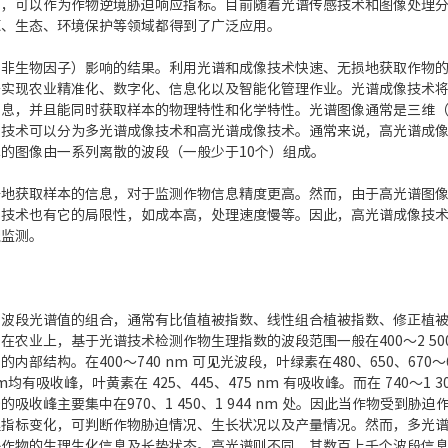
，可以作为作物逆境胁迫响应指标。目前随着光谱传感技术和图像处理分
源、生态、环境保护等领域都得到了广泛应用。
和非生物因子）影响的结果。利用光谱和成像技术快速、无损地获取作物
于实现农业精准化、数字化、信息化以及智能化管理作业。光谱成像技术
息，并且能同时获取样本的物理特性和化学特性。光谱图像通常是三维（
像技术可以分为多光谱成像技术和高光谱成像技术。通常来说，高光谱成
的图像由一系列离散的波段（一般少于10个）组成。
好地获取样本的信息，对于监测作物信息精度更高。然而，由于高光谱图
像技术也有它的局限性，如成本高，处理速度慢等。因此，高光谱成像技
积监测。
同波段光谱值的组合，通常有比值植被指数、线性组合植被指数、修正植
农业上，基于光谱技术检测作物生理指数的波段范围一般在400～2 50
结构。在400～740 nm 可见光波段，叶绿素在480、650、670～6
80 nm均有吸收峰，叶黄素在 425、445、475 nm 有吸收峰。而在 740～
收峰主要集中在970、1 450、1 944 nm 处。因此当作物受到
理指标变化，可判断作物胁迫情况、生长状况以及产量情况。然而，多光
映作物的生理生化信息及长势状态。高光谱则不同，其数百上千个波段信