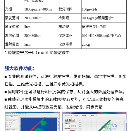
构，低杂散光
光栅
1800g/mm@400nm
积分时间
100μs~24s
激发范围
200~800nm
检测限
<0.1μg/L@硫酸奎宁*
激发带宽
5nm
样品架
标准石英比色皿
发射范围
200~800nm
仪器体积
620×415×300mm(L*H*W)
发射带宽
5nm
仪器重量
25Kg
* 硫酸奎宁溶于0.1mol/L硫酸溶液中
强大软件功能：
■ 专业的测试软件，可进行激发扫描、发射扫描、稳定性扫描、同步
扫描、三维荧光扫描、三维同步荧光扫描等。
■ 同时软件还可以进行测试方案的保存、功能强大的数据处理算法。
■ 曲线处理功能模块中的3D数据提取功能，可实现三维数据的等高
线视图，并能从中提取激发光谱、发射光谱、同步光谱