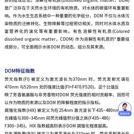
质的组成信息。溶解性有机质(Dissolved organic matter，DOM)
是广泛存在于天然水生环境的有机物质，对水体的碳循环有重要影
响。作为水生生态系统中一种重要的化学组分，DOM 不仅与水体污
染物质的迁移转化、生物降解等过程密切相关，同时对水体水质及
富营养化的演化等有重要影响。有色溶解性有机质(Colored
dissolved organic matter，CDOM) 作为溶解性有机质的*重要组
成部分，可全面揭示水体DOM 的动态、组分及其来源。
DOM特征指数
荧光指数(FI) 被定义为激光波长为370nm 时，荧光发射光谱在
470nm 与520nm 处的强度比值(FI=F470/F520)，这个比值反
映了芳香氨基酸与非芳香物对DOM 荧光强度的相对贡献率，因而可
以作为物质的来源以及DOM 的降解程度的指示指标。
腐殖化指数(HIX) 被定义为在254nm 激光波长下435~480nm 间荧
光峰值与300~345nm 间荧光峰值积分值之商(F435~480/
F300~345)，HIX 指数越高则表示DOM 腐殖化程度越高。
自生源指数(BIX) 被定义为激发波长为310nm 时，荧光发射波长在