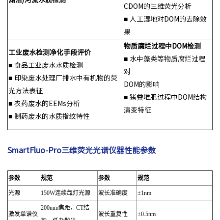
CDOM的三维荧光分析
■ 人工湿地对DOM的去除效
果
物质腐烂过程中DOM检测
工业废水检测净化手段评价
■ 水中藻类等物质腐烂过程
■ 食品工业废水水质检测
对
■ 印染废水处理厂排水中有机物的荧
DOM的影响
光方法表征
■ 猪粪堆肥过程中DOM结构
■ 农药废水的EEMs分析
演变特征
■ 制药废水的水质指纹特性
SmartFluo-Pro三维荧光光谱仪器性能参数
参数
规范
参数
规范
光源
150W连续氙灯光源
波长准确度
±1nm
200mm焦距，CT结
激发单谱仪
波长重复性
±0.5nm