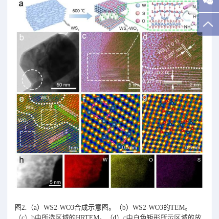
图2.（a）WS2-WO3合成示意图。（b）WS2-WO3的TEM。
（c）b中所选区域的HRTEM。（d）c中白色矩形所示区域的放