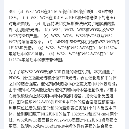
图4.（a）WS2-WO3在0.1 M Ar饱和和N2饱和的Li2SO4中的
LSV。（b）WS2-WO3在-0.4 V vs RHE和开路电位下的电压计
时电流曲线。（c）用瓦特法和克里斯普法研究了电解质的紫
外-可见吸收光谱。（d）WS2、WO3、WS2和WO3以及WS2-
WO3的NH3产量。（e）WS2、WO3、WS2和WO3以及WS2-
WO3的法拉第效率。（f）14N2和15N2气体供给的WS2-WO3的
1H NMR光谱。（g）WS2、WO3和WS2-WO3在0.1 M Li2SO4
电解质中的Cdl测量。（h）WS2、WO3和WS2-WO3在0.1 M
Li2SO4电解质中的奈奎斯特图。
为了了解WS2-WO3增强ENRR性能的潜在机制，本文测量了
PDOS、原位拉曼光谱和原位FTIR光谱，表征催化剂和中间体
之间的结合强度。催化剂的d波段中心位置决定中间体吸附能，
由于d带中心较高能级允许催化剂和中间体强相互作用，d带中
心费米能级向上移表明中间体的吸附增强，加快催化反应进
程。图5a说明WS2-WO3对ENRR中间体的结合强度应该更强。
利用原位拉曼光谱(图5b和S20)监测表征实验1小时内反应中间
体。检测到归属于NH2和NH的位于 1328cm-1和1574 cm-1两个
峰，WS2和WO3表面相比WS2-WO3表面对NH2和NH吸附强度
更高，说明WS2和WO3对ENRR中间体具有更强的结合强度。