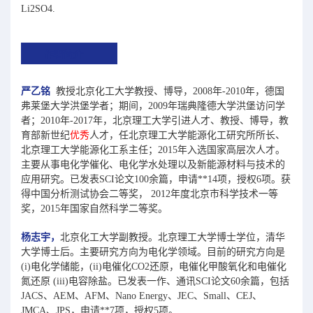
Li2SO4.
作者简介
严乙铭
教授北京化工大学教授、博导，2008年-2010年，德国
弗莱堡大学洪堡学者；期间，2009年瑞典隆德大学洪堡访问学
者；2010年-2017年，北京理工大学引进人才、教授、博导，教
育部新世纪
优秀
人才，任北京理工大学能源化工研究所所长、
北京理工大学能源化工系主任；2015年入选国家高层次人才。
主要从事电化学催化、电化学水处理以及新能源材料与技术的
应用研究。已发表SCI论文100余篇，申请**14项，授权6项。获
得中国分析测试协会二等奖， 2012年度北京市科学技术一等
奖，2015年国家自然科学二等奖。
杨志宇，
北京化工大学副教授。北京理工大学博士学位，清华
大学博士后。主要研究方向为电化学领域。目前的研究方向是
(i)电化学储能，(ii)电催化CO2还原，电催化甲酸氧化和电催化
氮还原 (iii)电容除盐。已发表一作、通讯SCI论文60余篇，包括
JACS、AEM、AFM、Nano Energy、JEC、Small、CEJ、
JMCA、JPS，申请**7项，授权5项。