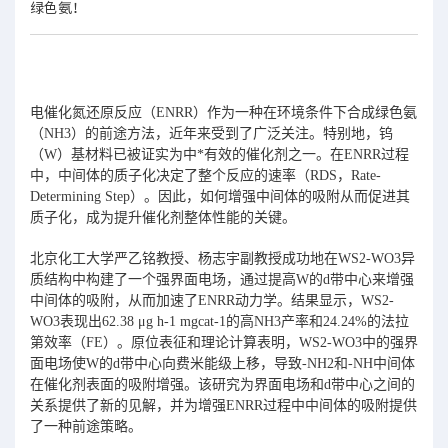
绿色氨！
电催化氮还原反应（ENRR）作为一种在环境条件下合成绿色氨
（NH3）的前途方法，近年来受到了广泛关注。特别地，钨
（W）基材料已被证实为中*有效的催化剂之一。在ENRR过程
中，中间体的质子化决定了整个反应的速率（RDS，Rate-
Determining Step）。因此，如何增强中间体的吸附从而促进其
质子化，成为提升催化剂整体性能的关键。
北京化工大学严乙铭教授、杨志宇副教授成功地在WS2-WO3异
质结构中构建了一个强界面电场，通过提高W的d带中心来增强
中间体的吸附，从而加速了ENRR动力学。结果显示，WS2-
WO3表现出62.38 μg h-1 mgcat-1的高NH3产率和24.24%的法拉
第效率（FE）。原位表征和理论计算表明，WS2-WO3中的强界
面电场使W的d带中心向费米能级上移，导致-NH2和-NH中间体
在催化剂表面的吸附增强。该研究为界面电场和d带中心之间的
关系提供了新的见解，并为增强ENRR过程中中间体的吸附提供
了一种前途策略。