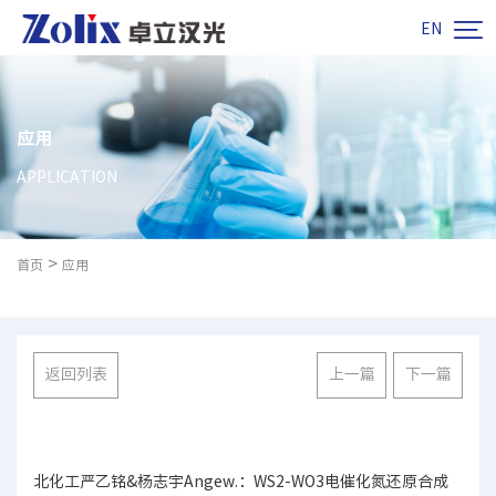

EN
应用
APPLICATION
>
首页
应用
返回列表
上一篇
下一篇
北化工严乙铭&杨志宇Angew.：WS2-WO3电催化氮还原合成