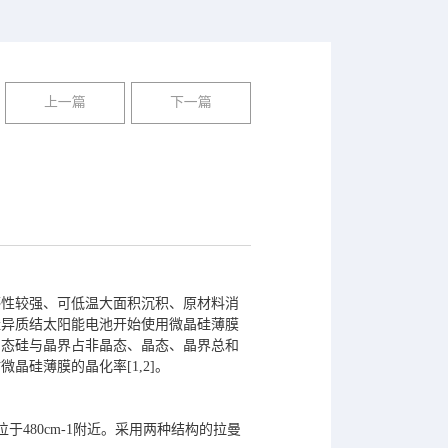
上一篇
下一篇
感性较强、可低温大面积沉积、原材料消
硅异质结太阳能电池开始使用微晶硅薄膜
晶态硅与晶界占非晶态、晶态、晶界总和
硅薄膜的晶化率[1,2]。
480cm-1附近。采用两种结构的拉曼