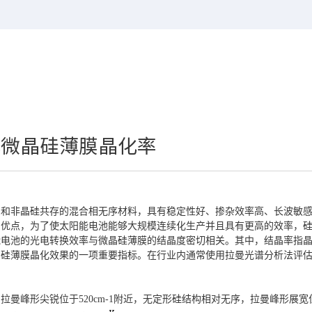
化微晶硅薄膜晶化率
洞和非晶硅共存的混合相无序材料，具有稳定性好、掺杂效率高、长波敏
的优点，为了使太阳能电池能够大规模连续化生产并且具有更高的效率，
能电池的光电转换效率与微晶硅薄膜的结晶度密切相关。其中，结晶率指
硅薄膜晶化效果的一项重要指标。在行业内通常使用拉曼光谱分析法评估微晶
曼峰形尖锐位于520cm-1附近，无定形硅结构相对无序，拉曼峰形展宽位于