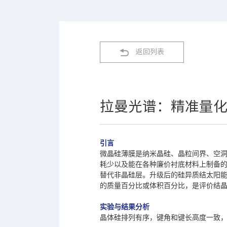
返回列表
拉曼光谱：精准量
引言
微晶硅薄膜是纳米晶硅、晶粒间界、空
耗少以及能在各种廉价衬底材料上制备
替代非晶硅层。升级后的硅异质结太阳
的质量百分比或体积百分比，是评价结晶
实验与结果分析
晶体硅排列有序，键角和键长高度一致，拉