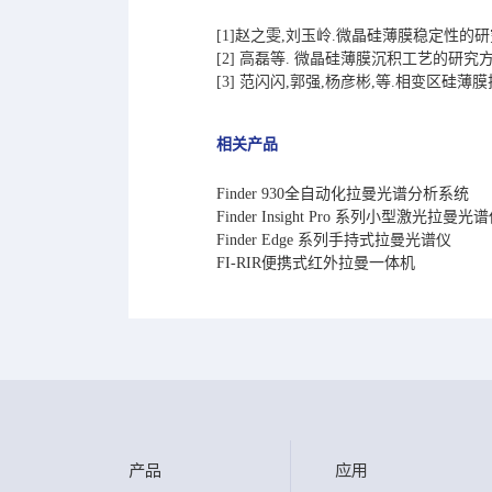
[1]赵之雯,刘玉岭.微晶硅薄膜稳定性的研究[J]
[2] 高磊等. 微晶硅薄膜沉积工艺的研究方法及其
[3] 范闪闪,郭强,杨彦彬,等.相变区硅薄膜拉曼
相关产品
Finder 930全自动化拉曼光谱分析系统
Finder Insight Pro 系列小型激光拉曼光
Finder Edge 系列手持式拉曼光谱仪
FI-RIR便携式红外拉曼一体机
产品
应用