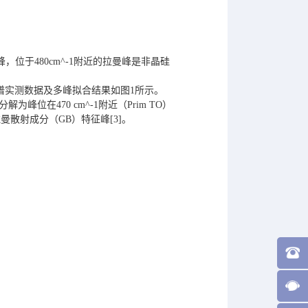
，位于480cm^
-1
附近的拉曼峰是非晶硅
光谱实测数据及多峰拟合结果如图1所示。
峰位在470 cm^-1附近（Prim TO）
拉曼散射成分（GB）特征峰[3]。