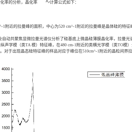
晶化率的分析，晶化率
计算公式如下：
^
-1附近的拉曼峰的面积，中心为520 cm^-1附近的拉曼峰是晶体硅的特征峰
 930全自动共聚焦显微拉曼光谱仪分析了硅基底上微晶硅薄膜晶化率，拉曼
纵声学模（类TA 模）特征峰，在480 cm-1附近的类横光学模（类TO模）分解为
两个特征峰。对于出现晶态硅特征峰的样品对应于峰位在510cm^-1附近的晶粒间界