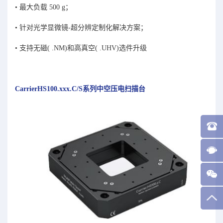
• 最⼤负载 500 g；
• 针对光学显微镜-超分辨定制化解决⽅案；
• ⽀持⽆磁( .NM)和⾼真空( .UHV)选件升级
CarrierHS100.xxx.C/S系列中空压电扫描台