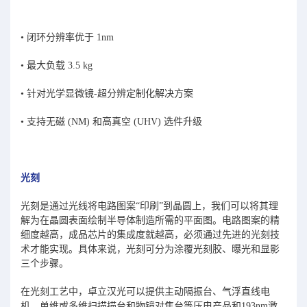
• 闭环分辨率优于 1nm
• 最大负载 3.5 kg
• 针对光学显微镜-超分辨定制化解决方案
• 支持无磁 (NM) 和高真空 (UHV) 选件升级
光刻
光刻是通过光线将电路图案“印刷”到晶圆上，我们可以将其理
解为在晶圆表面绘制半导体制造所需的平面图。电路图案的精
细度越高，成品芯片的集成度就越高，必须通过先进的光刻技
术才能实现。具体来说，光刻可分为涂覆光刻胶、曝光和显影
三个步骤。
在光刻工艺中，卓立汉光可以提供主动隔振台、气浮直线电
机、单维或多维扫描描台和物镜对焦台等压电产品和193nm激