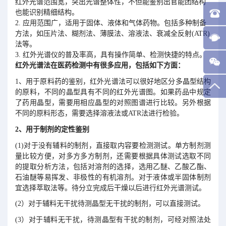
红外光谱范围宽，突出光谱整体性，不但能鉴别出官能团结构
也能识别精细结构。
2. 应用范围广，适用于固体、液体和气体药物。包括多种制备
方法，如压片法、糊剂法、薄膜法、溶液法、衰减全反射(ATR)
法等。
3. 红外光谱仪的普及率高，具有操作简单、检测快捷的特点。
红外光谱法在医药检测中有很多应用，包括如下方面：
1、用于原料药的鉴别，红外光谱法可以很好地区分多晶型结构
的原料，不同的晶型具有不同的红外光谱图。如果药品中规定
了药用晶型，需要用相应晶型的对照图谱进行比较。另外根据
不同的原料形态，需要选择溶液法或ATR法进行检验。
2、用于制剂的定性鉴别
(1)对于没有辅料的制剂，直接取内容要检测测试。单方制剂测
量比较方便，对多方多方制剂，还需要根据具体测试选取不同
的提取分析方法，包括对溶剂的选择，选用乙醚、乙酸乙酯、
石油醚等易挥发、非极性的有机溶剂。对于液体或半固体制剂
宜选择萃取法等。待分立完成后干燥以后进行红外光谱测试。
(2）对于辅料无干扰待测晶型无干扰的制剂，可以直接测试。
(3）对于辅料无干扰，待测晶型有干扰的制剂，可经对照法处