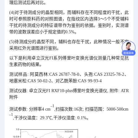
理后测试后再对比。
(4)对于待测成分的晶型相同，而辅料存在不同程度的干扰，此
时可参照原料药的对照图谱，在指纹区内选择3～5个不受辅料
干扰的待测成分的特征谱带作为鉴别的依据。鉴别时，实测谱
带的波数误差应小于规定值的0.5%。
(5)待测成分的晶型不同，辅料也存在干扰，此种情况一般不宜
采用红外光谱图进行鉴别。
以下是利用卓立汉光FI系列傅里叶变换光谱仪测量几种常见抗
生素药物的结果。
测试样品: 阿莫西林:CAS 26787-78-0、头孢:CAS 23325-78-2、
地塞米松:CAS 50-02-2、对乙酰苯酚:CAS 99-93-4
测试仪器: 卓立汉光FI RXF10-plus傅里叶变换光谱仪, 附件: ATR
附件
–1
测试参数: 分辨率4
cm
,扫描次数:16次; 扫描范围：5000-500cm
–1
,干涉仪温度：29.3℃,干涉仪湿度: 0.1%。