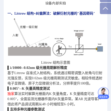
设备内部实拍
一、Littrow 结构+纠偏算法：破解衍射光栅的"基因密码"
Littrow 结构示意图
▌
λ/10000--0.02nm 级光栅周期解析精度
基于Littrow 自准式入射结构，系统通过精密调整入射角与衍射
光强反馈，实现0.02nm 级
光栅周期测试灵敏度。相较传统透射
电子显微镜、原子力显微镜分析法，分辨率提升100
倍。
▌
0.005°--K 矢量高精度测试
独家
算法实时解算光栅面内K 矢量角度，K 矢量精度可达
0.005°，全面监测光栅器件面内K
矢量异常。某AR 光波导客户
借此将产品调试周期从48 小时缩短至6 小时。
▌
支持多种光栅参数测试