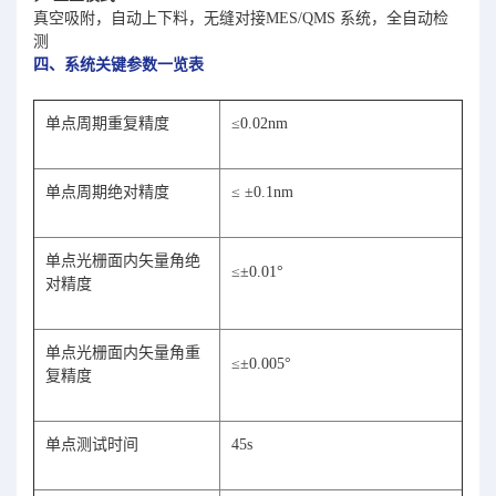
真空吸附，自动上下料，无缝对接MES/QMS 系统，全自动检
测
四、系统关键参数一览表
单点周期重复精度
≤0.02nm
单点周期绝对精度
≤ ±0.1nm
单点光栅面内矢量角绝
≤±0.01°
对精度
单点光栅面内矢量角重
≤±0.005°
复精度
单点测试时间
45s