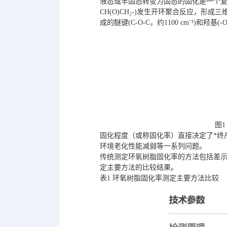
液态或半固态转变为固态的固化是一个复
CH(O)CH₂-)发生开环聚合反应，形成
成的醚键(C-O-C，约1100 cm⁻¹)和羟基(
图
固化程度（或称固化率）直接决定了*终
环境老化性能减弱等一系列问题。
传统测定环氧树脂固化率的方法包括差示扫
定主要方法的比较结果。
表1 环氧树脂固化率测定主要方法比较