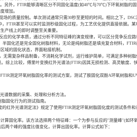
。另外，FTIR能够清晰区分不同固化温度(如40℃与70℃)下环氧树脂
杂度增加。
产现场的质量控制。单次测试通常只需30秒至更短的时间。相比之下，DSC测
，FTIR甚至可以实时监测秒级固化过程，为工艺优化提供直接依据。某U
对生产线上的即时调整至关重要。
固化反应的化学本质，通过分析不同特征峰的演变规律，可以区分竞争反应
、半固化还是完全固化树脂材料，无论是纯树脂还是填充复合材料，FTIR
面区域的固化状态，界面粘接机制。
较低，无需复杂样品制备，不消耗化学试剂，运行维护简单，可满足多种树脂
景。综上比较，傅里叶变换红外光谱法(FTIR)因其无损检测、高灵敏度
根据FTIR测定环氧树脂固化率的测试方案，测试了胺固化双酚A环氧树脂和
。
定了红外光谱数据的采集、处理和分析方法。
固性树脂固化行为的测试指南。
氧树脂固化度的红外光谱测定法》规定了使用FTIR测定环氧树脂固化度的测试条件
计算固化率。该方法选择两个特征峰：一个为参与反应的"测量峰"(如环氧
化前后两个峰的强度比值变化，计算出固化率。计算公式如下：