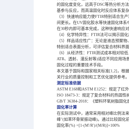
的固化度变化，远高于DSC等热分析方法
基参与反应，而高温固化时反应体系复
（3）快速响应能力使FTIR特别适合生
间更长。在UV固化胶水等快速固化体系中
在30秒内即可基本完成，这种快速响应
（4）化学特异性：FTIR法可以揭示
（5）样品适应性广：无论是液态预聚物
特别适合表面分析，可评估复合材料界
（6）从经济性：FTIR测试成本相对
ATR、透射、漫反射等)适应不同应用场
固化过程的重要技术手段。
本文基于国际和国家相关标准[1,2]，
关行业的质量控制和工艺优化提供参考
测定标准依据
ASTM E168和ASTM E1252：规
ISO 18473-3：规定了复合材料的热
GB/T 36384-2018：《塑料环
固化率计算
在实际测试中，通常采用相对峰比例法来
峰"(如苯环骨架振动峰)。通过比较固
固化率(%) =[1-(M'/R')/(M/R)]×100%