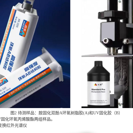
图2 待测样品：胺固化双酚A环氧树脂胶(A)和UV固化胶（B）
V固化环氧丙烯酸酯两组样品。
傅里叶变换红外光谱仪