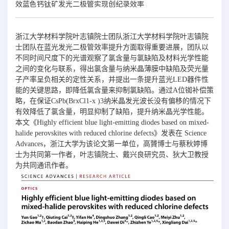
效蓝色钙钛矿发光二极管实现创纪录效率
浙江大学材料学院叶志镇院士团队浙江大学材料学院叶志镇院
士团队在蓝光发光二极管效率提升方面取得重要进展，团队以
不同时间尺度下的光谱观察了氯含量与氯缺陷及材料光学性能
之间的变化与联系，得出氯含量与纳米晶薄膜中缺陷及荧光量
子产率呈负相关的定性关系，并提出一条提升蓝光LED器件性
能的关键思路，即降低氯含量来抑制氯缺陷。通过A位铷补偿策
略，在保证CsPb(BrxCl1-x )3纳米晶发光波长没有偏移的情况下
有效降低了氯含量，明显抑制了缺陷，提升纳米晶光学性能。
本文《Highly efficient blue light-emitting diodes based on mixed-
halide perovskites with reduced chlorine defects》发表在 Science
Advances，浙江大学为该论文第一单位，高贇博士与蔡秋婷博
士为共同第一作者，叶志镇院士、戴兴良研究员、狄大卫教授
为共同通讯作者。