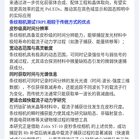
来通过进一步优化前驱体合成、配体工程和晶体取向，有望实
现更高效率的蓝光 PeLEDs，推动其在高色域显示和固态照明中
的实际应用
条纹相机测试TRPL相较于传统方式的优点
皮秒级高时间分辨率
条纹相机具备亚皮秒级的时间分辨能力，能够捕捉发光材料中
极短寿命的载流子动力学过程（如激子捕获、能量转移等）；
宽动态范围与高灵敏度
条纹相机具有极高的动态范围，可同时记录强信号与弱信号的
衰减过程，尤其适合探测材料中微量缺陷态引发的微弱快速捕
获成分。
同时获取时间与光谱信息
条纹相机可同时记录时间分辨的发光光谱（时间-波长-强度三维
数据），不仅获得衰减寿命，还能追踪不同波长下的载流子行
为变化，而传统方法通常只能获取单一波长的衰减曲线。
更适合超快载流子动力学研究
在钙钛矿纳米晶等材料中，载流子捕获往往发生在皮秒尺度。
条纹相机的瞬时捕获能力使其成为研究缺陷态、非辐射复合、
界面电荷转移等关键物理过程的理想工具
本研究正是借助 Zolix ST-10 皮秒条纹相机 的上述优势，成功
捕捉到 Rb 补偿后纳米晶中载流子捕获过程的显著减弱（快速衰