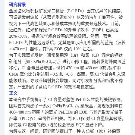
研究背景
金属卤化物钙钛矿发光二极管（PeLEDs）因其优异的色纯度、
可调谐发射波长（从蓝光到近红外）以及溶液加工兼容性，被
视为下一代高色域显示和低成本照明的重要候选技术。目前，
近红外、红光和绿光 PeLEDs 的外量子效率（EQE）已高达
20%~30%，接近光学耦合效率的理论极限。然而，蓝色
PeLEDs 的性能远远落后，尤其是显示应用所需的纯蓝光（波长
≤ 470 nm）器件，其*高 EQE 仅约 10% 左右。
为了实现蓝光发射，通常采用溴（Br）和氯（Cl）混合的钙钛
矿组分（如 CsPb(BrₓCl₁₋ₓ)₃）进行带隙工程。随着发射峰向深蓝
移动，Cl 含量显著增加，例如 470 nm 和 460 nm 的钙钛矿中
Cl/Br 摩尔比分别达到 ~0.5 和 ~0.8。然而，高 Cl 含量会引入深
能级缺陷，导致非辐射复合增加，同时引发相分离和结构不稳
定，严重制约了蓝色 PeLEDs 的效率与稳定性。
正文
本研究中系统揭示了 Cl 含量对蓝色 PeLEDs 性能的关键影响。
团队首先构建了一系列 CsPb(BrₓCl₁₋ₓ)₃ 纳米晶，发现发射峰在
460~480 nm 范围内的蓝光 PeLEDs 的 EQE 与其光致发光量子
产率（PL QY）呈线性正相关。而 PL QY 对 Cl 含量极其敏感，
即使是 Cl 缺陷的微小增加也会导致 EQE 显著下降。
为解决这一问题，研究团队提出了一种 A 位铷（Rb）补偿策