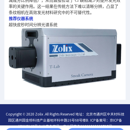
减成分比例降低），从而直接验证了 Cl 缺陷减少对提升发光效
率的关键作用。这一结果在传统方法下难以清晰分辨，凸显了
条纹相机在高效发光材料研究中的不可替代性。
推荐仪器系统
超快皮秒时间分辨光谱系统
Copyright © 2020 Zolix .All Rights Reserved 地址：北京市通州区中关村科技
园区通州园金桥科技产业基地环科中路16号68号楼B.
ICP备案号：
京ICP备
05015148号-1
公安备案号：
京公网安备11011202003795号