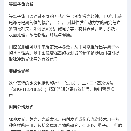
等离子体诊断
等离子体可以通过不同的方式产生（例如激光烧蚀， 电容/电感
电源与电离气体的耦合，…）。 对其性质和动力学的研究与许
多领域相关，如薄膜沉积，微电子学，材料表征，显示系统，
表面处理，基础物理，环境与健康。
门控探测器可以用来确定光学参数，从中可以推导出等离子体
的基本性质。基于图像增强器的探测器的精确纳秒级门控可提
取脉冲激光诱导的有效信号。
非线性光学
这个宽泛的定义包括和频产生（SFG）、二 / 三 / 高次谐波
（SHG/THG/HHG）；精准选通分离有效信号、抑制背景噪
声。
时间分辨发光
脉冲发光、荧光、光致发光、辐射发光成像和光谱技术用于各
种各样的应用，包括金属复合物的研究，OLED，量子点，细胞