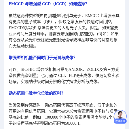
EMCCD 与增强型 CCD（ICCD）如何选择？
虽然这两种类型的相机都能够识别单光子，EMCCD比增强器具
有更高的量子效率（QE），但缺乏增强器的快速时间门控。
EMCCD的高QE 意味着更少的入射光子丢失。但是，如果需要
亚μs时间尺度分辨率，则需要增强器的门控能力。(例如：如果
有必要从荧光中去除激光散射光信号或样品非常快的瞬态现象
而无运动模糊)。
增强型相机能否同时用于光谱与成像？
可以。SIC/HIC 增强型相机可搭配ANDOR、ZOLIX及第三方光
谱仪做光谱测量；也可通过 C口、F口镜头成像，快速切换实验
场景，实现纳秒级时间分辨的化学指纹分析与成像。
动态范围与数字化位数的区别？
当涉及到传感器时，动态范围代表高于噪声基底，低于饱和的
可用的有用信号范围。它通常被定义为像素满阱电子数与噪声
基底的比值。例如，100,000个电子的像素满阱深度除以2个电
子的噪声基底将得到动态范围为50,000:1。