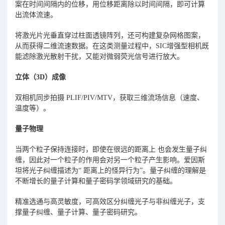
案在时间间隔内的位移，用位移距离除以时间间隔，即可计算
出流体流速。
将激光片光垂直穿过柱面透镜阵列，还可构建复杂网格图案，
从而获得二维流速数据。在这类测量过程中，SIC增强型相机既
能滤除激光散射干扰，又能对微弱荧光信号进行放大。
立体（3D）成像
双相机同步拍摄 PLIF/PIV/MTV，获取三维流场信息（速度、
温度等）。
量子物理
当两个粒子保持连接时，即使在很远的距离上 也会发生量子纠
缠，因此对一个粒子的作用会对另一个粒子产生影响。爱因斯
坦将光子纠缠描述为“ 距离上的怪异行为”。量子纠缠的理解是
不断增长的量子计算和量子密码学领域研究的基础。
精准选通与高灵敏度，可高效区分纠缠光子与非纠缠光子，支
撑量子纠缠、量子计算、量子密码研究。