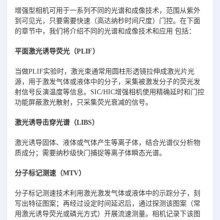
增强型相机可用于一系列不同的光谱和成像技术，范围从紫外
到可见光，只要需要快速（高达纳秒时间尺度）门控。在下面
的章节中，我们将介绍不同的光谱和成像技术和应用 包括：
平面激光诱导荧光（PLIF）
当做PLIF实验时，激光束通常用圆柱形透镜拉伸成激光片光
源，用于激发气体或液体中的分子，采集被激发分子的荧光发
射信号反演温度等信息。SIC/HIC增强相机使用精确延时和门控
功能屏蔽激光散射，只采集荧光衰减的信号。
激光诱导击穿光谱（LIBS）
激光诱导固体、液体或气体产生等离子体，结合光谱仪分析物
质成分；需要纳秒级快门捕捉等离子体瞬态光谱。
分子标记测速（MTV）
分子标记测速技术利用激光激发气体或液体中的示踪分子，刻
写出特征图案；再经过设定时间延迟后，通过探测该图案（常
用激光诱导荧光或磷光方式）开展流速测量。相机记录下该图