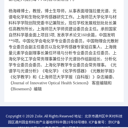
杨海峰博士，教授，博士生导师，从事表面增强拉曼光谱、光
谱电化学和生物化学传感器研究工作。上海师范大学化学与材
料科学学院创院党委书记兼院长，现任学校发展规划处处长兼
任高教所所长，上海师范大学师资建设委员会主任。承担国家
自然科学基金面上项目3项, 发表学术论文160余篇，中国发明
**9项。中国化学会电化学专业委员会委员，中国物理会光散射
专业委员会副主任委员以及化学传感器专家组召集人、上海微
量元素学会副理事长兼任环境与分析专业委员会主任委员、上
海化学化工学会常务理事兼任分子光谱协作组副组长、分析化
学专业委员会委员、上海化学教学专业委员会常务理事。《光
谱学与光谱分析》《电化学》《化学传感器》《光散射学报》
《化学教学》和《上海师范大学学报（自科版）》杂志编委、
《Journal of Innovative Optical Health Sciences》 客座编辑和
《Biosensors》编辑
Copyright © 2020 Zolix .All Rights Reserved 地址：北京市通州区中关村科技
园区通州园金桥科技产业基地环科中路16号68号楼B.
ICP备案号：
京ICP备
05015148号-1
公安备案号：
京公网安备11011202003795号