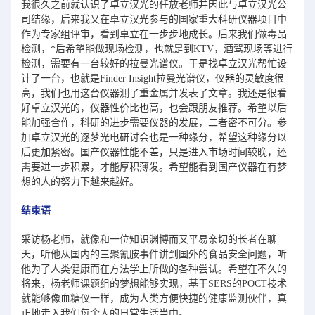
我很久之前就认识了卓立汉光的任放老师并因此与卓立汉光公
司结缘，后来我又在卓立汉光参与的国家重大科研仪器项目中
作为专家组评审，看到卓立在一步步地成长。后来我们做毒品
检测，*后希望能做现场检测，也就是到KTV，酒驾现场等进行
检测，需要有一台较好的拉曼光谱仪。于是找卓立汉光帮忙设
计了一台，也就是Finder Insight拉曼光谱仪，仪器的灵敏度很
高，我们也用这台仪器测了重金属并发表了文章。我还是很看
好卓立汉光的，仪器性价比也高，也会跟朋友推荐。希望以后
能加强合作，科研的进步需要仪器的发展，二者密不可分。参
加卓立汉光的逐梦光电研讨会也是一种缘分，希望这种缘分以
后更加紧密。国产仪器性能不差，只是进入市场时间较晚，还
需要进一步积累，才能厚积薄发。希望能看到国产仪器在有梦
想的人的努力下越来越好。
结束语
采访杨老师，就像和一位知识渊博而又平易亲切的长者在聊
天，听他从国内的三聚氰胺事件讲到国外的食品安全问题，听
他为了人类健康而在方法学上所做的各种尝试。希望在不久的
将来，杨老师课题组的梦想能够实现，基于SERS的POCT技术
就能够像血糖仪一样，成为人类方便快捷的健康监测伙伴，真
正地走入我们每个人的日常生活当中。