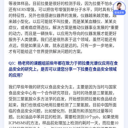
等液体样品，目前拉曼是很好的检测手段，因为拉曼不怕水，
还有SERS增强，可以把信号增强到单分子水平，同时具有分子
的特征性，另外也很感谢仪器界的发展，仪器越来越灵敏，越
来越小型化，以后可能就不叫拉曼，而是某某血糖仪、某某炎
症仪，或者癌症筛选仪。解决方案是推动仪器事业发展的*重要
的动力，而且是一辆快车，以应用为导向的仪器发展才能更好
服务于人类健康。我们还是很热衷于这个领域，虽然可能还有
点远，但是如果没人做，就永远是远的。只有一步一步地来，
才有可能给这个世界提供解决问题的方案。
Q3：杨老师的课题组前些年都在致力于把拉曼光谱仪应用在食
品安全的研究上，是否可以请您分享一下拉曼在食品安全领域
的应用？
我们早些年做的研究以食品安全为主，主要是因为当时与国家
食品安全中心有一个合作研究项目，当时的场景是三聚氰胺，
受到三聚氰胺众多方法学的启发，开始想到把拉曼和食品结合
起来，我们也很成功地用拉曼检测了三聚氰胺。目前中国所面
临的食品安全问题，比如塑化剂、抗菌剂和添加剂过量等问
题。比如油品中苯并芘的检测，需要检测到10个ppb，如果使用
ICPMSMS的方法，样品前处理加上检测约耗时一天，而拉曼10