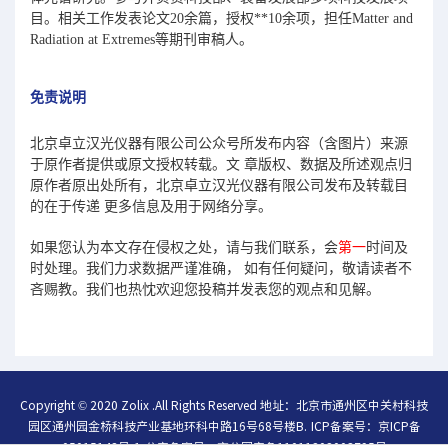
目。相关工作发表论文20余篇，授权**10余项，担任Matter and
Radiation at Extremes等期刊审稿人。
免责说明
北京卓立汉光仪器有限公司公众号所发布内容（含图片）来源
于原作者提供或原文授权转载。文 章版权、数据及所述观点归
原作者原出处所有，北京卓立汉光仪器有限公司发布及转载目
的在于传递 更多信息及用于网络分享。
如果您认为本文存在侵权之处，请与我们联系，会
第一
时间及
时处理。我们力求数据严谨准确， 如有任何疑问，敬请读者不
吝赐教。我们也热忱欢迎您投稿并发表您的观点和见解。
Copyright © 2020 Zolix .All Rights Reserved 地址：北京市通州区中关村科技
园区通州园金桥科技产业基地环科中路16号68号楼B.
ICP备案号：
京ICP备
05015148号-1
公安备案号：
京公网安备11011202003795号