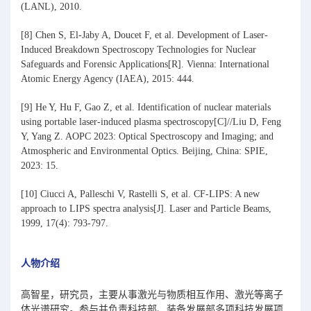
(LANL), 2010.
[8] Chen S, El-Jaby A, Doucet F, et al. Development of Laser-
Induced Breakdown Spectroscopy Technologies for Nuclear
Safeguards and Forensic Applications[R]. Vienna: International
Atomic Energy Agency (IAEA), 2015: 444.
[9] He Y, Hu F, Gao Z, et al. Identification of nuclear materials
using portable laser-induced plasma spectroscopy[C]//Liu D, Feng
Y, Yang Z. AOPC 2023: Optical Spectroscopy and Imaging; and
Atmospheric and Environmental Optics. Beijing, China: SPIE,
2023: 15.
[10] Ciucci A, Palleschi V, Rastelli S, et al. CF-LIPS: A new
approach to LIPS spectra analysis[J]. Laser and Particle Beams,
1999, 17(4): 793-797.
人物介绍
高智星，研究员，主要从事激光与物质相互作用、激光等离子
体光谱研究。参与并负责科技部、装备发展部多项科技发展项