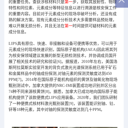
的重要任务。查获涉核材料只是
第一
步，获取其放射性、物理
特性和同位素、元素成分等特征信息以进行溯源是核安保工作
的重要内容。目前对于元素成分的现场非破坏分析，还没有成
熟的解决方案。现有元素成分分析技术大多需要样品预处理，
难以开展无损分析，并且无法在
第一
时间提供可疑材料的元素
成分信息。
LIPS具有原位、快速、非接触和设备可便携等优势，可以用于
元素成分的现场快速识别，国际原子能机构(IAEA)因此将其列
为核安保领域建议发展的新型无损检测技术，并协调成员国开
展了相关技术的研究和验证[6]。据报道，2010年左右，美国洛
斯阿拉莫斯实验室开发的背负式激光光谱探测系统已用于矿石
和金属样品中的铀成份探测,对铀元素的探测灵敏度达到450
PPM[7]。2014年在国际原子能机构组织的黄饼及铀氧化物现场
甄别测试中，加拿大提供的NRC-IMI装置成功地识别并区分出
74种不同来源核黄饼[8]。据悉，加拿大已成功地向国际原子能
机构提供了该款便携式LIPS应用装备。2020年，我们团队研制
了一种便携式核材料激光甄别装置[9]，该装置能识别铀、钍、
钚等18种元素，其中对铀的探测灵敏度达到几十PPM。