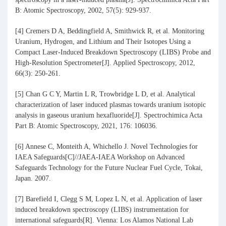
B: Atomic Spectroscopy, 2002, 57(5): 929-937.
[4] Cremers D A, Beddingfield A, Smithwick R, et al. Monitoring
Uranium, Hydrogen, and Lithium and Their Isotopes Using a
Compact Laser-Induced Breakdown Spectroscopy (LIBS) Probe and
High-Resolution Spectrometer[J]. Applied Spectroscopy, 2012,
66(3): 250-261.
[5] Chan G C Y, Martin L R, Trowbridge L D, et al. Analytical
characterization of laser induced plasmas towards uranium isotopic
analysis in gaseous uranium hexafluoride[J]. Spectrochimica Acta
Part B: Atomic Spectroscopy, 2021, 176: 106036.
[6] Annese C, Monteith A, Whichello J. Novel Technologies for
IAEA Safeguards[C]//JAEA-IAEA Workshop on Advanced
Safeguards Technology for the Future Nuclear Fuel Cycle, Tokai,
Japan. 2007.
[7] Barefield I, Clegg S M, Lopez L N, et al. Application of laser
induced breakdown spectroscopy (LIBS) instrumentation for
international safeguards[R]. Vienna: Los Alamos National Lab