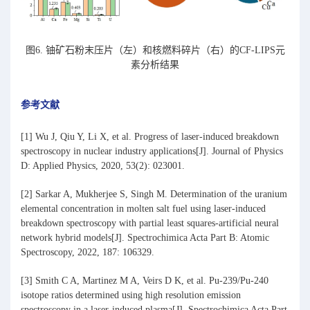
图6. 铀矿石粉末压片（左）和核燃料碎片（右）的CF-LIPS元
素分析结果
参考文献
[1] Wu J, Qiu Y, Li X, et al. Progress of laser-induced breakdown
spectroscopy in nuclear industry applications[J]. Journal of Physics
D: Applied Physics, 2020, 53(2): 023001.
[2] Sarkar A, Mukherjee S, Singh M. Determination of the uranium
elemental concentration in molten salt fuel using laser-induced
breakdown spectroscopy with partial least squares-artificial neural
network hybrid models[J]. Spectrochimica Acta Part B: Atomic
Spectroscopy, 2022, 187: 106329.
[3] Smith C A, Martinez M A, Veirs D K, et al. Pu-239/Pu-240
isotope ratios determined using high resolution emission
spectroscopy in a laser-induced plasma[J]. Spectrochimica Acta Part