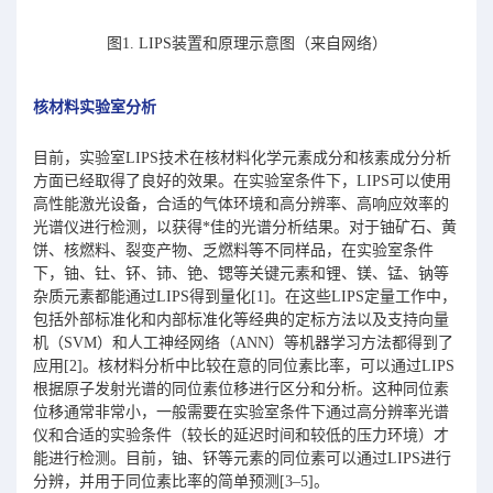
图1. LIPS装置和原理示意图（来自网络）
核材料实验室分析
目前，实验室LIPS技术在核材料化学元素成分和核素成分分析
方面已经取得了良好的效果。在实验室条件下，LIPS可以使用
高性能激光设备，合适的气体环境和高分辨率、高响应效率的
光谱仪进行检测，以获得*佳的光谱分析结果。对于铀矿石、黄
饼、核燃料、裂变产物、乏燃料等不同样品，在实验室条件
下，铀、钍、钚、铈、铯、锶等关键元素和锂、镁、锰、钠等
杂质元素都能通过LIPS得到量化[1]。在这些LIPS定量工作中，
包括外部标准化和内部标准化等经典的定标方法以及支持向量
机（SVM）和人工神经网络（ANN）等机器学习方法都得到了
应用[2]。核材料分析中比较在意的同位素比率，可以通过LIPS
根据原子发射光谱的同位素位移进行区分和分析。这种同位素
位移通常非常小，一般需要在实验室条件下通过高分辨率光谱
仪和合适的实验条件（较长的延迟时间和较低的压力环境）才
能进行检测。目前，铀、钚等元素的同位素可以通过LIPS进行
分辨，并用于同位素比率的简单预测[3–5]。