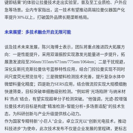
键即结果”的体验让拉曼技术走出实验室，普及至工业质检、户外应
急等场景。业内专家指出，这一技术有望推动高端拉曼仪器国产化
率提升30%以上，打破国外品牌长期垄断格局。
未来展望：多技术融合开启无限可能
谈及技术未来发展，陈兴海博士表示，团队将重点推进四大拓展方
向：一是性能提升，采用双谐振腔实现激发光能量进一步提升，拓
展激发波段至266nm/355nm/671nm/775nm/1064nm；二是干扰规避，
深化反斯托克斯拉曼信号蓝移特性应用，结合门控拉曼实现不同时
间尺度荧光预览信号；三是微塑料检测技术完善，提升复杂水体中
微塑料量化精度；四是助力SERS应用，结合微流控实现大规模细胞
快速筛查，目标突破单细胞级别检测。“例如将‘光场陷阱’与纳米材
料‘热点’结合，有望实现超单分子检测突破。”他强调，光迹-腔增强
拉曼技术的目标是构建“精准检测+智能分析+多场景适配”的技术生
态，为科研创新与产业升级提供核心动力。
作为国家专精特新“小巨人”企业，卓立汉光以“创新光电技术，推动
科技进步”为使命，此次技术发布不仅是企业发展的里程碑，更标志