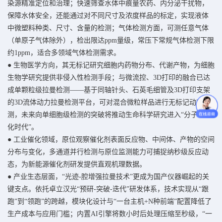
染源精准定位和治理；快速筛查水体中痕量农药、内分泌干扰物，
保障水体安全，还能通过对不同尺寸及浓度样品的标定，实现液体
中微塑料种类、尺寸、含量的检测；气体检测方面，可测任意气体
（单原子气体除外），检出限达ppm量级，常压下常规气体检测下限
约1ppm，适合多领域气体检测需求。
● 生物医学方向，其无标记研究细胞内药物分布、代谢产物，为细胞
生物学研究提供非侵入性检测手段；与微流控、3D打印的融合已达
成单颗粒级拉曼检测——基于同轴针头、石英毛细管及3D打印支架
的3D流体动力拉曼检测平台，可对混合微粒样品进行无标记动态检
测，未来向单细胞级检测的突破将推动生命科学研究进入“分子可视
化时代”。
● 工业催化领域，原位观察催化剂表面反应物、中间体、产物的空间
分布与变化，多通道并行检测与原位监测能力可捕捉纳秒级反应动
态，为新能源催化剂研发提供直观机理数据。
● 产业生态层面，“光迹-腔增强拉曼技术”更成为国产仪器崛起的关
键支点。依托卓立汉光“预研-突破-迭代”研发体系，技术实现从“跟
跑”到“领跑”的跨越，模块化设计与“一台主机+N种前端”配置降低了
生产成本与应用门槛；内置AI引擎将数小时后处理压缩至秒级，“一