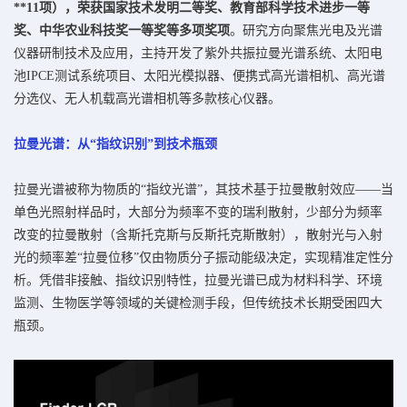
**11项），荣获国家技术发明二等奖、教育部科学技术进步一等
奖、中华农业科技奖一等奖等多项奖项
。研究方向聚焦光电及光谱
仪器研制技术及应用，主持开发了紫外共振拉曼光谱系统、太阳电
池IPCE测试系统项目、太阳光模拟器、便携式高光谱相机、高光谱
分选仪、无人机载高光谱相机等多款核心仪器。
拉曼光谱：从“指纹识别”到技术瓶颈
拉曼光谱被称为物质的“指纹光谱”，其技术基于拉曼散射效应——当
单色光照射样品时，大部分为频率不变的瑞利散射，少部分为频率
改变的拉曼散射（含斯托克斯与反斯托克斯散射），散射光与入射
光的频率差“拉曼位移”仅由物质分子振动能级决定，实现精准定性分
析。凭借非接触、指纹识别特性，拉曼光谱已成为材料科学、环境
监测、生物医学等领域的关键检测手段，但传统技术长期受困四大
瓶颈。