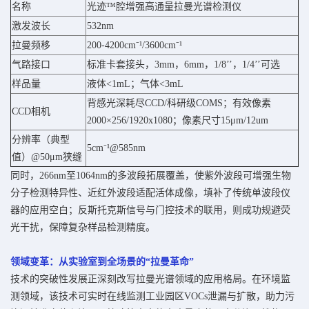
名称
光迹™腔增强高通量拉曼光谱检测仪
激发波长
532nm
拉曼频移
200-4200cm⁻¹/3600cm⁻¹
气路接口
标准卡套接头，3mm，6mm，1/8’’，1/4’’可选
样品量
液体<1mL；气体<3mL
背感光深耗尽CCD/科研级COMS；有效像素
CCD相机
2000×256/1920x1080；像素尺寸15μm/12um
分辨率（典型
5cm⁻¹@585nm
值）@50μm狭缝
同时，266nm至1064nm的多波段拓展覆盖，使紫外波段可增强生物
分子检测特异性、近红外波段适配活体成像，填补了传统单波段仪
器的应用空白；反斯托克斯信号与门控技术的联用，则成功规避荧
光干扰，保障复杂样品检测精度。
领域变革：从实验室到全场景的“拉曼革命”
技术的突破性发展正深刻改写拉曼光谱领域的应用格局。在环境监
测领域，该技术可实时在线监测工业园区VOCs泄漏与扩散，助力污