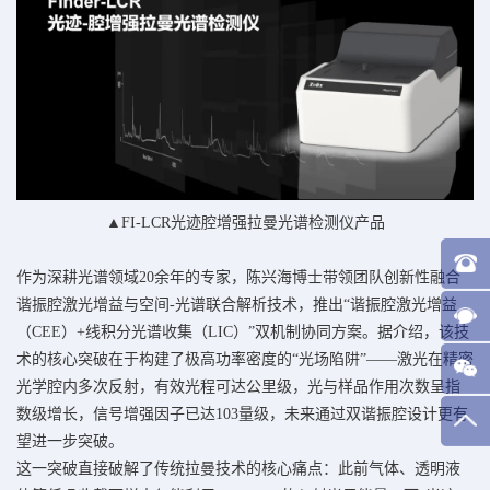
▲FI-LCR光迹腔增强拉曼光谱检测仪产品
作为深耕光谱领域20余年的专家，陈兴海博士带领团队创新性融合
谐振腔激光增益与空间-光谱联合解析技术，推出“谐振腔激光增益
（CEE）+线积分光谱收集（LIC）”双机制协同方案。据介绍，该技
术的核心突破在于构建了极高功率密度的“光场陷阱”——激光在精密
光学腔内多次反射，有效光程可达公里级，光与样品作用次数呈指
数级增长，信号增强因子已达103量级，未来通过双谐振腔设计更有
望进一步突破。
这一突破直接破解了传统拉曼技术的核心痛点：此前气体、透明液