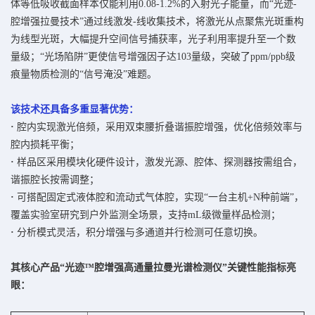
体等低吸收截面样本仅能利用0.08-1.2%的入射光子能量，而“光迹-
腔增强拉曼技术”通过线激发-线收集技术，将激光从点聚焦光斑重构
为线型光斑，大幅提升空间信号捕获率，光子利用率提升至一个数
量级；“光场陷阱”更使信号增强因子达103量级，突破了ppm/ppb级
痕量物质检测的“信号淹没”难题。
该技术还具备多重显著优势：
·
腔内实现激光倍频，采用双束腰折叠谐振腔增强，优化倍频效率与
腔内损耗平衡；
·
样品区采用模块化硬件设计，激发光源、腔体、探测器按需组合，
谐振腔长按需调整；
·
可搭配固定式液体腔和流动式气体腔，实现“一台主机+N种前端”，
覆盖实验室研究到户外监测全场景，支持mL级微量样品检测；
·
分析模式灵活，积分增强与多通道并行检测可任意切换。
其核心产品“光迹™腔增强高通量拉曼光谱检测仪”关键性能指标亮
眼：