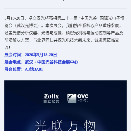
5月18-20日，卓立汉光将亮相第二十一届 “中国光谷” 国际光电子博
览会（武汉光博会）。本次展会，我们携全系核心产品重磅参展，
涵盖光谱分析仪器、光谱与成像、精密光机械与运动控制等产品及
前沿解决方案，与业界同仁共探光电技术新未来，诚邀您莅临交
流！
展会时间：2026年5月18-20日
展会地点：武汉・中国光谷科技会展中心
展台位置：A3馆3A01