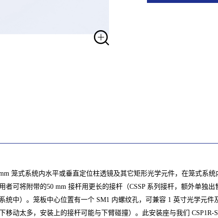
可在30 mm 笼式系统内水平或垂直定位柱透镜及其它矩形光学元件，在笼式
，使用者可将附带的50 mm 接杆用更长的接杆（CSSP 系列接杆，额外
中）。笼板中心位置有一个 SM1 内螺纹孔，可兼容 1 英寸光学元件及 
动太多，安装上的接杆可能与下臂碰撞）。此安装座与我们 CSP1R-SM