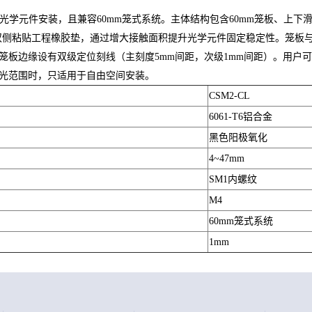
型光学元件安装，且兼容60mm笼式系统。主体结构包含60mm笼板、上下
双侧粘贴工程橡胶垫，通过增大接触面积提升光学元件固定稳定性。笼板
板边缘设有双级定位刻线（主刻度5mm间距，次级1mm间距）。用户可
光范围时，只适用于自由空间安装。
CSM2-CL
6061-T6铝合金
黑色阳极氧化
4~47mm
SM1内螺纹
M4
60mm笼式系统
1mm