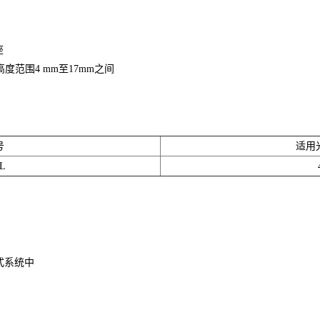
座
度范围4 mm至17mm之间
号
适用
L
式系统中