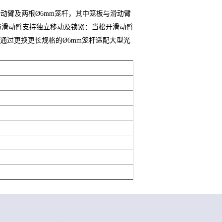
滑动臂及两根Ø6mm笼杆，其中笼板与滑动臂
与滑动臂支持独立移动及锁紧：当松开滑动臂
通过更换更长规格的Ø6mm笼杆适配大型光