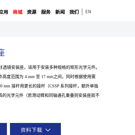
应用
商城
资源
服务
新闻
我们
EN
座
的柱透镜安装座，适用于安装多种规格的矩形光学元件。
度范围为 4 mm 至 17 mm之间，同时根据使用需
 mm 接杆用更长的接杆（CSSP 系列接杆，额外单独
高的光学元件（若滑动臂和同轴通孔重叠则安装座就不
资料下载