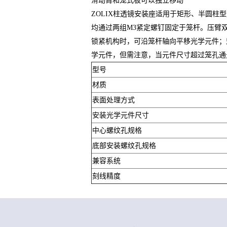
滑动臂和笼式板可以独立移动
ZOLIX柱透镜安装座适用于矩形、半圆柱
均通过两组M3紧定螺钉固定于笼杆。压臂
锁紧机构时，可沿笼杆轴向平移光学元件；笼
学元件，但需注意，当元件尺寸超过笼孔通
型号
材质
表面处理方式
安装光学元件尺寸
中心螺纹孔规格
底部安装螺纹孔规格
兼容系统
刻线精度