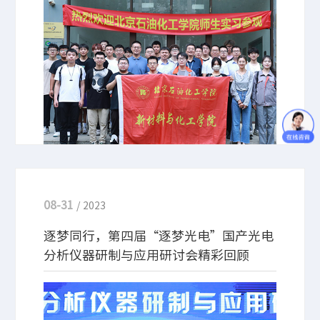
人才培养， 9月5日，北京石油化工学院王强老师携
学生一行来北京卓立汉光仪器有限公司（以下简称卓
立汉光）实习参观，通过本次实习，不仅让学生们了
解到课堂以外的光电专业知识，同时也让学生对卓立
汉光的发展历程、荣誉风采、研发产品、生产体系等
有了更直观、深刻的认识，为未来校企之间人才输送
打下良好基础。
08-31
/ 2023
逐梦同行，第四届“逐梦光电”国产光电
分析仪器研制与应用研讨会精彩回顾
2022年上海举办的第三届逐梦光电用户研讨会在卓立
视频号和各大直播平台上观看人数有2.2万人次，而