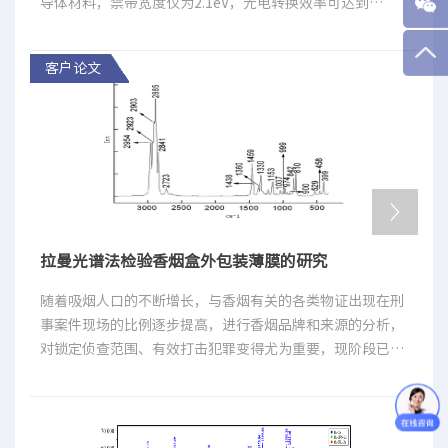
导体材料，禁带宽度仅为2.1eV，光电转换效率可达到
18%。1998年氧化亚铜被发现可作为催化剂在阳光下将水
分解成氢气和氧气，证明是一种极具前景的光催化氧化材
客户论文
料。现今，随着纳米材料的发展，不仅已经制备各种尺寸及
形貌的氧化亚铜微纳米结构，还提出了多种形貌控制理论，
如量子点、纳米线、纳米片、纳米球、多面体、空心结构
等。纳米级的Cu2O还具有独特的光学和磁学性质，在光电
转换、工业催化和气体传感器等方面也得到了广泛的应用。
拉曼光谱法检验香烟盒外包装薄膜的研究
随着吸烟人口的不断增长，与香烟有关的各类物证出现在刑
事案件现场的比例逐步提高，进行香烟品牌和来源的分析，
对锁定侦查范围、有效打击犯罪变得尤为重要，现阶段已经
对香烟烟蒂、烟灰、烟丝、香烟盒外包装薄膜、烟用内衬纸
等进行了多项研究并取得了一定的成果。香烟盒外包装薄膜
即卷烟小盒及条盒外包裹的一层薄膜，全世界有85％以上的
烟盒采用透明包装材料进行包装。因其具有阻隔性、透明