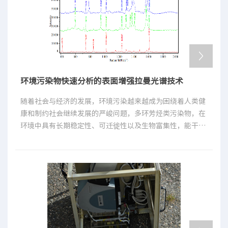
性、热封性、机械加工性、透氧透湿率小等特性,能有效防止
香烟吸潮霉变，阻止烟草香气外逸，具有良好的阻隔性和保
香性。[1]
环境污染物快速分析的表面增强拉曼光谱技术
随着社会与经济的发展，环境污染越来越成为困绕着人类健
康和制约社会继续发展的严峻问题，多环芳烃类污染物，在
环境中具有长期稳定性、可迁徙性以及生物富集性，能干扰
生物内分泌系统，损坏生物的神经系统，潜在的致癌作用
[1-3]。表面增强拉曼光谱(Surface enhanced Raman
spectroscopy, SERS)作为一种强有力的原位分析技术，不
仅可以像拉曼光谱一样能够提供分子结构的特征光谱，而且
还可以极大地增强被测分子的拉曼信号，通常可以增强6个
数量级以上，有时甚至可以达到14个数量级，从而达到单分
子检测。文献研究表明表面增强拉曼光谱完全可以实现对特
定环境污染物的高灵敏度定性和定量检测。过去受限于拉曼