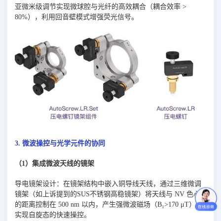
亚微米级调节实现微球腔与光纤的高效耦合（耦合效率 >
80%），利用回音壁模式增强荧光信号。
3. 微波操控与光学元件的协同
（1）集成微波天线的镜架
导电镜架设计：在镜架结构中嵌入铜导线天线，通过三维微调
镜架（如上诉提到的SUS不锈钢高稳镜架）将天线与 NV 色心
的距离控制在 500 nm 以内，产生强微波磁场（B₁>170 μT），
实现自旋态的快速操控。