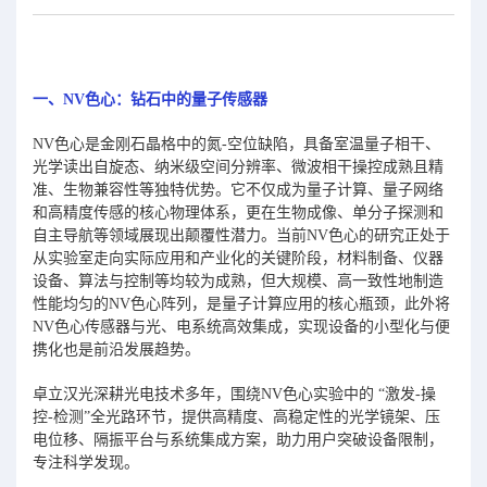
一、NV色心：钻石中的量子传感器
NV色心是金刚石晶格中的氮-空位缺陷，具备室温量子相干、
光学读出自旋态、纳米级空间分辨率、微波相干操控成熟且精
准、生物兼容性等独特优势。它不仅成为量子计算、量子网络
和高精度传感的核心物理体系，更在生物成像、单分子探测和
自主导航等领域展现出颠覆性潜力。当前NV色心的研究正处于
从实验室走向实际应用和产业化的关键阶段，材料制备、仪器
设备、算法与控制等均较为成熟，但大规模、高一致性地制造
性能均匀的NV色心阵列，是量子计算应用的核心瓶颈，此外将
NV色心传感器与光、电系统高效集成，实现设备的小型化与便
携化也是前沿发展趋势。
卓立汉光深耕光电技术多年，围绕NV色心实验中的 “激发-操
控-检测”全光路环节，提供高精度、高稳定性的光学镜架、压
电位移、隔振平台与系统集成方案，助力用户突破设备限制，
专注科学发现。