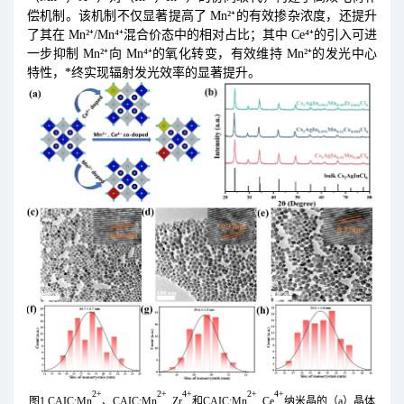
偿机制。该机制不仅显著提高了 Mn²⁺的有效掺杂浓度，还提升
了其在 Mn²⁺/Mn⁴⁺混合价态中的相对占比；其中 Ce⁴⁺的引入可进
一步抑制 Mn²⁺向 Mn⁴⁺的氧化转变，有效维持 Mn²⁺的发光中心
特性，*终实现辐射发光效率的显著提升。
2+
2+
4+
2+
4+
图1 CAIC:Mn
、CAIC:Mn
, Zr
和CAIC:Mn
, Ce
纳米晶的（a）晶体