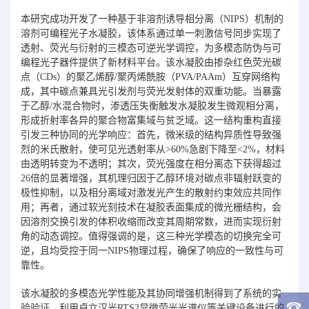
本研究成功开发了一种基于非溶剂诱导相分离（NIPS）机制的
溶剂可编程光子水凝胶，该体系通过单一刺激信号同步实现了
透射、荧光与衍射的三模态可逆光学调控，为多模态防伪与可
编程光子器件提供了新材料平台。该水凝胶由掺杂红色荧光碳
点（CDs）的聚乙烯醇/聚丙烯酰胺（PVA/PAAm）互穿网络构
成，其中碳点兼具光引发剂与荧光发射体的双重功能。当暴露
于乙醇/水混合物时，渗透压失衡触发水凝胶发生微观相分离，
形成折射率各异的聚合物富集域与贫乏域。这一结构重构直接
引发三种协同的光学响应：首先，微米级的结构异质性导致强
烈的米氏散射，使可见光透射率从>60%急剧下降至<2%，材料
由透明转变为不透明；其次，荧光强度在相分离态下获得超过
26倍的显著增强，其机理归因于乙醇环境对碳点非辐射跃变的
极性抑制，以及相分离域对激发光产生的散射约束效应共同作
用；再者，通过软光刻技术在凝胶表面集成的微光栅结构，会
因溶剂交换引发的体积收缩而改变其周期常数，进而实现衍射
角的动态调控。值得强调的是，这三种光学模态的切换完全可
逆，且均受控于同一NIPS物理过程，确保了响应的一致性与可
靠性。
该水凝胶的多模态光学性能及其协同增强机制得到了系统的实
验验证。利用卓立汉光RTS2显微荧光光谱仪等关键设备进行的