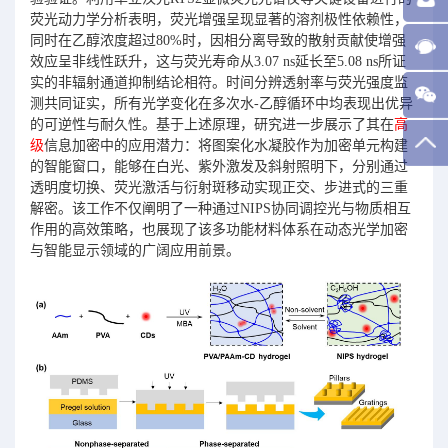
荧光动力学分析表明，荧光增强呈现显著的溶剂极性依赖性，
同时在乙醇浓度超过80%时，因相分离导致的散射贡献使增强
效应呈非线性跃升，这与荧光寿命从3.07 ns延长至5.08 ns所证
实的非辐射通道抑制结论相符。时间分辨透射率与荧光强度监
测共同证实，所有光学变化在多次水-乙醇循环中均表现出优异
的可逆性与耐久性。基于上述原理，研究进一步展示了其在
高
级
信息加密中的应用潜力：将图案化水凝胶作为加密单元构建
的智能窗口，能够在白光、紫外激发及斜射照明下，分别通过
透明度切换、荧光激活与衍射斑移动实现正交、步进式的三重
解密。该工作不仅阐明了一种通过NIPS协同调控光与物质相互
作用的高效策略，也展现了该多功能材料体系在动态光学加密
与智能显示领域的广阔应用前景。