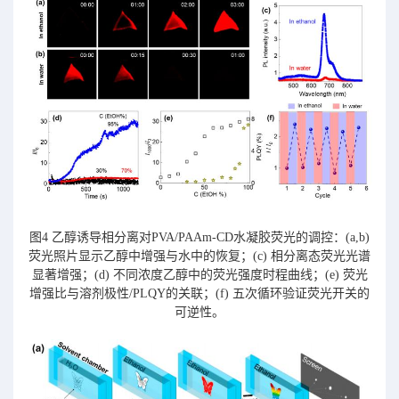
图4 乙醇诱导相分离对PVA/PAAm-CD水凝胶荧光的调控：(a,b)
荧光照片显示乙醇中增强与水中的恢复；(c) 相分离态荧光光谱
显著增强；(d) 不同浓度乙醇中的荧光强度时程曲线；(e) 荧光
增强比与溶剂极性/PLQY的关联；(f) 五次循环验证荧光开关的
可逆性。