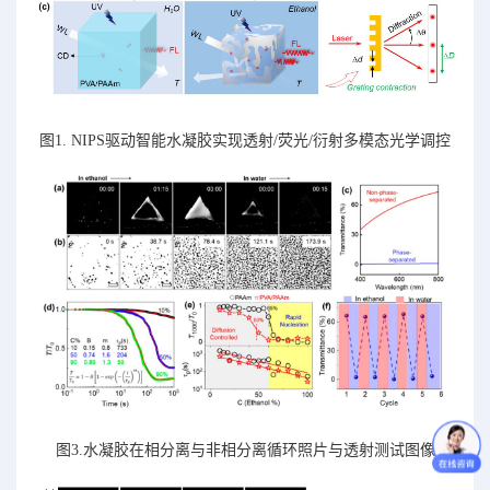
图1. NIPS驱动智能水凝胶实现透射/荧光/衍射多模态光学调控
图3.水凝胶在相分离与非相分离循环照片与透射测试图像