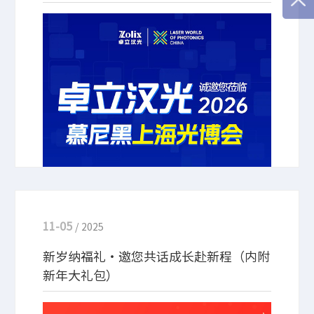
3月18-20日，卓立汉光将亮相2026慕尼黑上海光博
会。此次参展，我们将延续过往亮点，带来光谱分析
仪器、精密光机械与运动控制产品、激光器及激光测
量等核心系列产品，邀您共探行业前沿！
11-05
/ 2025
新岁纳福礼・邀您共话成长赴新程（内附
新年大礼包）
为倾听您的真实反馈，卓立汉光启动客户满意度调查