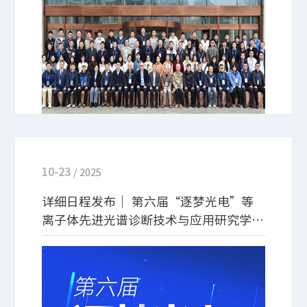
研究成果与实践探索，吸引了山东大学、清华大学、
华中科技大学等20余所国内科研院校近100名专家学
者参会，并同步在线直播，获得了线上47.2万人的关
注。
10-23
/ 2025
详细日程发布｜ 第六届“逐梦光电”等
离子体先进光谱诊断技术与应用研究学术
研讨会
此次卓立汉光特色学术活动“逐梦光电”与中国电工
技术学会等离子体及应用专业委员会前沿交叉论坛协
同举办，主题为“等离子体先进光谱诊断技术与应用
研究”。