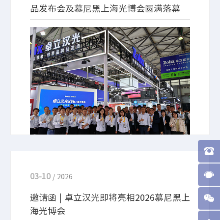
品发布会及慕尼黑上海光博会圆满落幕
3月20日，为期3天的慕尼黑上海光博会在万众瞩目中
圆满落下帷幕。本届展会上，卓立汉光携拉曼光谱
仪、荧光光谱仪、手动/电动滑台、光学平台等数十
款高性能重磅产品惊艳亮相，同步成功举办 “卓立造
中国芯” 2026 新品发布会，多款自主研发的光电创
新产品与行业解决方案集中登场，全程吸引线下及线
上观众4万余人次广泛关注，收获了行业伙伴与客户
的高度认可。
03-10
/ 2026
邀请函 | 卓立汉光即将亮相2026慕尼黑上
海光博会