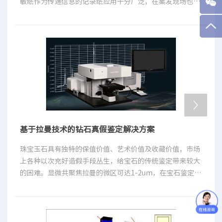
敏纸作为传递信息的记录纸应用十分广泛，在案发现场也常
常能提取到热敏纸。目前，检验热敏纸的方法主要有红外光
谱法[2]、扫描电镜/能谱法[3]和高效液相色谱法等[4]。拉
曼光谱法具有非接触性、非破坏性、测试时间短、无需样品
制备且样品用量少等特点，在法庭科学领域中已得到广泛的
应用[5、6]。热敏纸有一个特性，即热敏纸上的字迹会随着
时间的推移而逐渐消退，而热敏纸中的填料成分相对稳定，
不易受到外界干扰。因此，可以利用拉曼光谱法对热敏纸样
品中的填料进行分析。本实验采用拉曼光谱法，对热敏纸样
品进行检验分析，取得了较好的实验结果。
基于拉曼技术的钻石真假鉴定解决方案
珠宝玉石具有独特的保值价值、艺术价值及收藏价值，市场
上各种以次充好造假手段丛生，给宝石的传统鉴定带来较大
的困难。显微共聚焦拉曼的微区可达1-2um，在宝石鉴定中
具有明显的优势，能够无损伤地鉴定宝石表面、内部固相、
液相和气相包裹体的分子光谱特征，探测宝石中极其微小的
杂质、显微内含物和人工掺杂物，对有机物充填处理的各种
宝石等能准确测出，且能满足宝石鉴定所必须的无损、快速