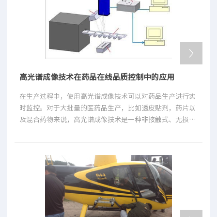
的要求。
高光谱成像技术在药品在线品质控制中的应用
在生产过程中，使用高光谱成像技术可以对药品生产进行实
时监控。对于大批量的医药品生产，比如透皮贴剂，药片以
及混合药物来说，高光谱成像技术是一种非接触式、无损
的、可以在线分析的理想工具。一台推扫型光谱相机架设在
生产线上，在生产的过程中对移动的产品进行成像，通过同
时捕获光谱维和空间维的信息，将监测对象中不合规范的化
学成分，有效成分分布不均匀以及不符合要求的情况通过特
征光谱识别出来。对于很多医药生产来说，有效成分按照配
方的要求能够在空间上正确的分布对于药品达到理想的效果
具有重要的意义。相比于批量生产，离线分析方法而言，在
连续型生产过程，实时的分析出不合格的产品能够有效降低