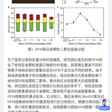
图3. DFM表征金颗粒二聚化组装过程
为了提高分类和定量分析的准确性，研究团队首先利用DFM优
化了修饰在金颗粒表面引物探针的浓度，其原理主要是不同的
等离子体纳米探针聚集状态在DFM下显示出不同的颜色。由于
局域表面等离子体共振耦合效应，绿点和黄点代表金颗粒单个
纳米探针和金颗粒二聚体，橙点和红点则是更大的成簇聚集
体。研究团队发现在引物探针比例合适的条件下，待检目标物
诱导的聚集更倾向于金颗粒二聚体而不是大的成簇聚集体，即
DFM观察到的黄点较多，红点较少。随后采用RGBtoHSI算法对
DFM成像纳米探针的簇类型进行区分和统计。根据分类的结
果，用小矩形重新绘制斑点，绘制图像与原始DFM图像一致，