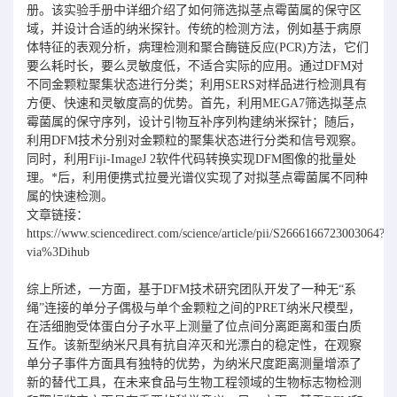
册。该实验手册中详细介绍了如何筛选拟茎点霉菌属的保守区
域，并设计合适的纳米探针。传统的检测方法，例如基于病原
体特征的表观分析，病理检测和聚合酶链反应(PCR)方法，它们
要么耗时长，要么灵敏度低，不适合实际的应用。通过DFM对
不同金颗粒聚集状态进行分类；利用SERS对样品进行检测具有
方便、快速和灵敏度高的优势。首先，利用MEGA7筛选拟茎点
霉菌属的保守序列，设计引物互补序列构建纳米探针；随后，
利用DFM技术分别对金颗粒的聚集状态进行分类和信号观察。
同时，利用Fiji-ImageJ 2软件代码转换实现DFM图像的批量处
理。*后，利用便携式拉曼光谱仪实现了对拟茎点霉菌属不同种
属的快速检测。
文章链接：
https://www.sciencedirect.com/science/article/pii/S2666166723003064?
via%3Dihub
综上所述，一方面，基于DFM技术研究团队开发了一种无“系
绳”连接的单分子偶极与单个金颗粒之间的PRET纳米尺模型，
在活细胞受体蛋白分子水平上测量了位点间分离距离和蛋白质
互作。该新型纳米尺具有抗自淬灭和光漂白的稳定性，在观察
单分子事件方面具有独特的优势，为纳米尺度距离测量增添了
新的替代工具，在未来食品与生物工程领域的生物标志物检测