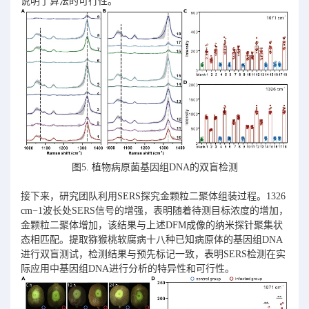
说明了算法的可行性。
图5. 植物病原菌基因组DNA的双盲检测
接下来，研究团队利用SERS探究金颗粒二聚体组装过程。1326
cm−1波长处SERS信号的增强，表明随着待测目标浓度的增加，
金颗粒二聚体增加，该结果与上述DFM成像的纳米探针聚集状
态相匹配。提取猕猴桃软腐病十八种已知病原体的基因组DNA
进行双盲测试，检测结果与预先标记一致，表明SERS检测在实
际应用中基因组DNA进行分析的特异性和可行性。