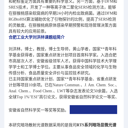
和靶标鉴定方面具有重要的科学意义。另一方面，基于DFM和
SRES技术，开发了一种等离子体二聚化SERS检测方法，能够
在猕猴桃感染软腐病的早期24小时内检出致病菌。通过DFM和
RGBtoHSI算法辅助优化了引物探针的比例，提高了SERS检测
的灵敏度。在猕猴桃病原体感染早期预警和现场管理决策方面
具有较大的应用前景。
合肥工业大学刘洪林课题组简介
刘洪林，博士，教授，博士生导师，黄山学者，国家**青年科
学基金获得者，国家重点研发计划项目首席科学家。入选合肥
市高层次人才、安徽省级领军人才。获得中国科学技术大学理
学学士和工学博士学位。主要从事食品安全领域的化学与生物
传感分析、食品质量安全评价与监控技术研究。
已主持国家重点研发计划、国家**青年科学基金、省重点研发
计划等项目10余项。已在Nature Commun.、J. Am. Chem. Soc.、
Anal. Chem.、Food Chem.、LWT等杂志发表论文50余篇，入选
全球Top 1%“ESI”高引论文，获得安徽省自然科学论文一等奖、
安徽省自然科学奖一等奖等奖励。
相关产品推荐
本研究暗场散射光谱数据采用的是我司
RTS系列暗场显微光谱