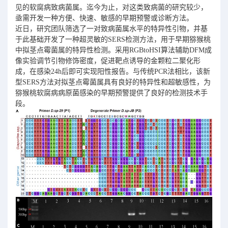
见的软腐病致病菌属。迄今为止，对这类致病菌的研究较少，
亟需开发一种方便、快速、敏感的早期预警或诊断方法。
近日，研究团队筛选了一对致病菌属水平的特异性引物，并基
于此基础开发了一种超灵敏的SERS检测方法，用于早期猕猴桃
中拟茎点霉菌属的特异性检测。采用RGBtoHSI算法辅助DFM成
像实验调节引物修饰密度，促进靶点诱导的金颗粒二聚化形
成，在感染24h后即可实现阳性报告。与传统PCR法相比，该新
型SERS方法对拟茎点霉菌属具有良好的特异性和超敏感性，为
猕猴桃软腐病病原菌感染的早期预警提供了良好的检测技术手
段。