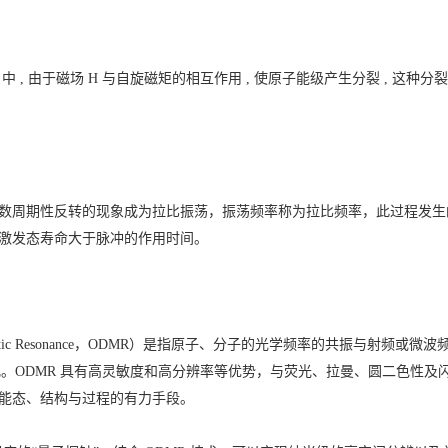
 由于磁场 H 与自旋磁矩的相互作用 , 使原子能级产生分裂 , 这种分裂称为塞
数周期性反转的现象成为拉比振荡，振荡频率称为拉比频率，此过程发生
激发态寿命大于脉冲的作用时间。
cted Magnetic Resonance，ODMR）是指原子、分子的光学频率的共振
化。ODMR 具有高灵敏度和高分辨率等优势，与荧光、拉曼、圆二色性及闪
能态、结构与过程的有力手段。