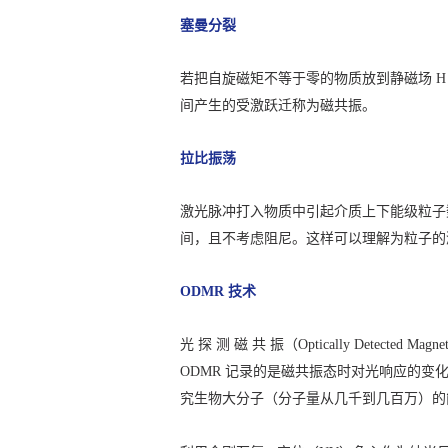
塞曼分裂
若把自旋磁矩不等于零的物质放到静磁场 H 中 ,
间产生的受激跃迁称为磁共振。
拉比振荡
激光脉冲打入物质中引起介质上下能级粒子
间，且不考虑阻尼。这样可以理解为粒子的
ODMR 技术
光 探 测 磁 共 振（Optically Dete
ODMR 记录的是磁共振态时对光响应的变
究生物大分子（分子量从几千到几百万）的