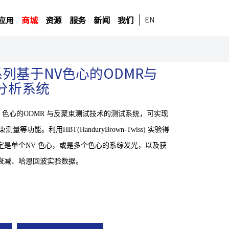
应用
商城
资源
服务
新闻
我们
EN
NV系列基于NV色心的ODMR与
分析系统
 色心的ODMR 与反聚束测试技术的测试系统，可实现
量等功能。利用HBT(HanduryBrown-Twiss) 实验得
定是单个NV 色心，或是多个色心的系综发光，以及获
衰减、哈恩回波实验数据。