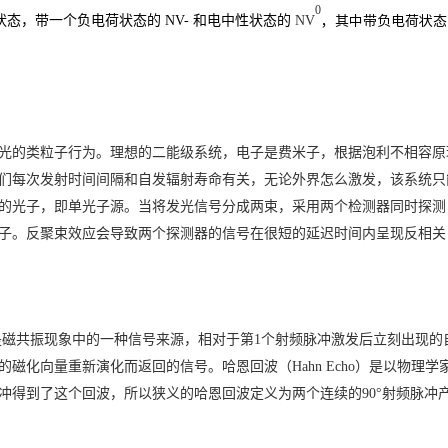
0
荷状态，带一个负电荷状态的 NV- 和电中性状态的
NV
，其中带负电荷状态
光的类粒子行为。理想的二能级系统，电子是费米子，根据泡利不相容原
们每次发射时间间隔和自发辐射寿命有关，无论外界怎么激发，该系统只
的光子，即单光子源。当将发光信号分成两束，采用两个检测器同时探测
子。反聚束效应会导致两个探测器的信号在很短的延迟时间内呈现反相关（
旋回波是磁共振现象中的一种信号来源，相对于第1
个射频脉冲激发后立刻出现的自由感应衰
磁化向量重新演化而返回的信号。哈恩回波（Hahn Echo）是以物理学家
的射频脉冲得到了这个回波，所以狭义的哈恩回波定义为两个连续的90°射频脉