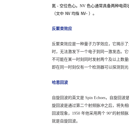
氮 - 空位色心。NV 色心通常具备两种电
（文中 NV 均指 NV- ）。
反聚束效应
反聚束效应是一种量子力学效应，它揭示了
时，无法激发下一个电子到同一激发态。它
不可能在某一时刻同时发射两个及以上数量
即在同一时刻仅有一个检测器可以探测到光
哈恩回波
自旋回波的英文是 Spin Echoes，自
旋回波是通过第二个射频脉冲之后，将失相的
回波现象，1950 年他采用两个 90°
就是自旋回波。