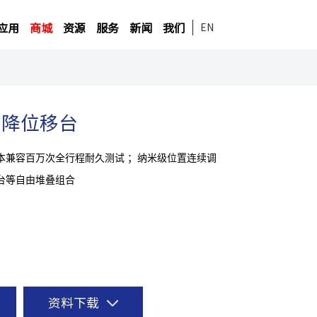
应用
商城
资源
服务
新闻
我们
EN
b升降位移台
本兼容百万次全行程耐久测试 ；纳米级位置连续调
台等自由堆叠组合
资料下载