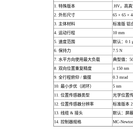
1. 特殊版本
.HV，高
2. 外形尺寸
65 × 65 × 
3. 主体材料
标准版 铝合
4. 运动行程
10 mm
5. 速度范围
默认：0.1 μ
6. 保持力
7.5 N
7. 水平方向使用最大负载
典型值：500
8. 双向位置重复精度
± 150 nm
9. 全行程俯仰 / 偏摆
0.3 mrad
10. 最小步优（闭环）
5 nm
11. 位置传感器类型
光学位置
12. 位置传感器分辨率
标准版本 2 n
13. 线缆 & 接头
默认：屏蔽线缆
14. 控制器规格
MC-Newto