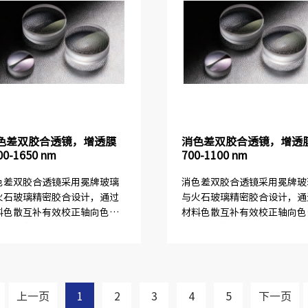
色差双胶合透镜，增透膜
消色差双胶合透镜，增透
00-1650 nm
700-1100 nm
色差双胶合透镜采用冕牌玻璃
消色差双胶合透镜采用冕牌玻
火石玻璃精密胶合设计，通过
与火石玻璃精密胶合设计，通
料色散互补有效校正轴向色差
材料色散互补有效校正轴向色
球差，在工作波段内提供近乎
与球差，在工作波段内提供近
定的焦距。产品针对不同增透
恒定的焦距。产品针对不同增
系精准匹配三组核心波长，多
膜系精准匹配三组核心波长，
长协同计算确保焦距偏移量小
波长协同计算确保焦距偏移量
..
于0...
上一页
1
2
3
4
5
下一页