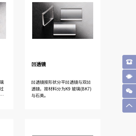
凹透镜
璃
凹透镜按形状分平凹透镜与双凹
过
透镜，按材料分为K9 玻璃(BK7)
差
与石英。
乎
透
多
小