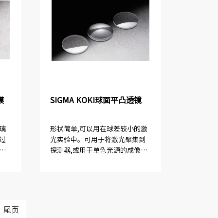
膜
SIGMA KOKI球面平凸透镜
璃
形状简单,可以用在球差较小的激
过
光实验中。可用于将激光聚集到
差
探测器,或用于单色光源的成像实
乎
验中等。
透
多
小
尾页