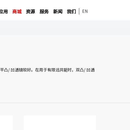
应用
商城
资源
服务
新闻
我们
EN
凸/ 凹透镜较好。在用于有限远共轭时，双凸/ 凹透