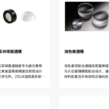
压非球面透镜
消色差透镜
压非球面透镜是专为激光聚焦
消色差双胶合透镜采用冕牌玻
光束准直等高精度应用而设计
与火石玻璃精密胶合设计，通
光学元件。ZOLIX选用高折射率
材料色散互补有效校正轴向色
玻璃（D-ZK3、D-
与球差，在工作波段内提供近
AF52LA、D-LAK6）进行批量
恒定的焦距。产品针对不同增
模压成型，确保透镜在提升聚
膜系精准匹配三组核心波长，
率的同时，具...
波长协同计算确保焦距偏移量
于0...