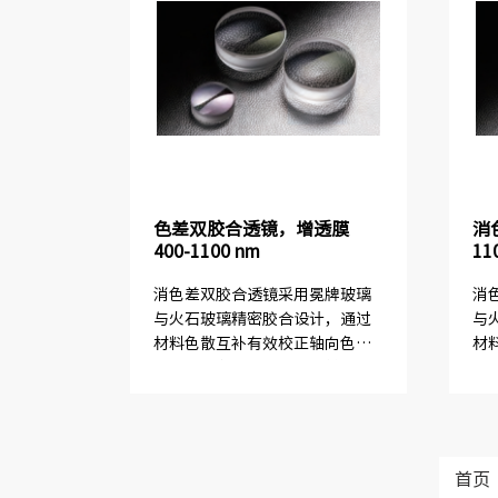
色差双胶合透镜，增透膜
消
400-1100 nm
11
消色差双胶合透镜采用冕牌玻璃
消
与火石玻璃精密胶合设计，通过
与
材料色散互补有效校正轴向色差
材
与球差，在工作波段内提供近乎
与
恒定的焦距。产品针对不同增透
恒
膜系精准匹配三组核心波长，多
膜
波长协同计算确保焦距偏移量小
波
于0...
于0.
首页