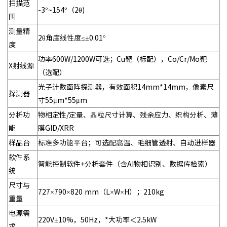
扫描范
-3°~154°（2θ)
围
测量精
2θ角度线性度≤±0.01°
度
功率600W/1200W可选；Cu靶（标配），Co/Cr/Mo靶
X射线源
（选配）
光子计数面阵探测器，有效面积14mm*14mm，像素尺
探测器
寸55μm*55μm
分析功
物相定性/定量、晶粒尺寸计算、残余应力、织构分析、薄
能
膜GID/XRR
样品台
标准多功能平台；可选配高温、毛细管透射、自动进样器
软件系
智能控制软件+分析套件（含AI物相识别、数据库检索）
统
尺寸与
727×790×820 mm（L×W×H）；210kg
重量
电源需
220V±10%，50Hz，*大功率＜2.5kW
求