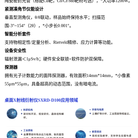
陶瓷密封光管（标配Cu靶，Co/Cr/Mo靶材可选），*大功率1200W。
紧测凑角节仪能设计
垂直型测角仪，θ/θ联动，样品始终保持水平；扫描范
围-3°~154°（2θ），*小步长0.001°。
智能分析套件
支持物相定性/定量分析、Rietveld精修、应力计算等功能。
设备安全性
辐射泄漏＜1μSv/h；硬件安全联锁+软件防护双保障。
探测器
拥有光子计数能力的面阵探测器，有效面积14mm*14mm，*小像素
55μm*55μm，具备超高的动态范围，没有暗电流。
桌面X射线衍射仪SXRD-D100
应用领域