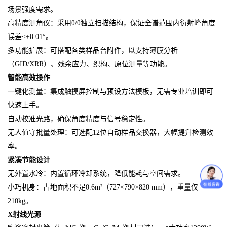
场景强度需求。
高精度测角仪：采用θ/θ独立扫描结构，保证全谱范围内衍射峰角度
误差≤±0.01°。
多功能扩展：可搭配各类样品台附件，以支持薄膜分析
（GID/XRR）、残余应力、织构、原位测量等功能。
智能高效操作
一键化测量：集成触摸屏控制与预设方法模板，无需专业培训即可
快速上手。
自动校准光路，确保角度精度与信号稳定性。
无人值守批量处理：可选配12位自动样品交换器，大幅提升检测效
率。
紧凑节能设计
无外置水冷：内置循环冷却系统，降低能耗与空间需求。
小巧机身：占地面积不足0.6m²（727×790×820 mm），重量仅
210kg。
X射线光源