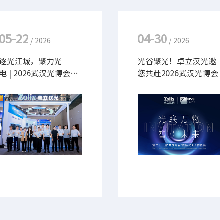
05-22
04-30
/ 2026
/ 2026
逐光江城，聚力光
光谷聚光！卓立汉光邀
电 | 2026武汉光博会圆
您共赴2026武汉光博会
满收官，卓立汉光「下
一站」再赴光电新征程
5月20日，为期3天的第21
5月18-20日，卓立汉光将
～
届中国国际光电博览会（武
亮相第二十一届 “中国光
汉光博会）圆满落幕。本届
谷” 国际光电子博览会
展会上，卓立汉光携多个系
（武汉光博会）。本次展
列自研光电产品与解决方案
会，我们携全系核心产品重
亮相，从精密光机到光谱成
磅参展，涵盖光谱分析仪
像，多方位展现国产光电仪
器、光谱与成像、精密光机
器的创新实力与技术积淀。
械与运动控制等产品及前沿
现场人潮涌动，吸引了众多
解决方案，与业界同仁共探
行业专家、合作伙伴与客户
光电技术新未来，诚邀您莅
朋友莅临展位，共探技术前
临交流！
沿，共商合作新篇。