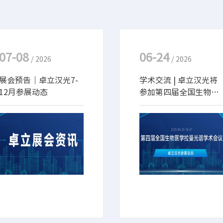
07-08
06-24
/ 2026
/ 2026
展会预告｜卓立汉光7-
学术交流 | 卓立汉光将
12月参展动态
参加第四届全国生物医
学拉曼光谱学术会议
2026年下半年迎来多场光
“第四届全国生物医学拉曼
电行业精彩展会！卓立汉光
光谱学术会议”于2026年6
将应邀参展，欢迎大家莅临
月24-27日在安徽合肥召
洽谈交流！
开。卓立汉光携带拉曼光
谱、超快光谱等系列产品及
解决方案参会。期待与您相
约在此，共同探讨学术前
沿！