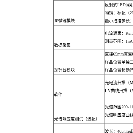
反射式LED照
物镜：标配（20X
显微镜模块
最小扫描步长：0
电流源表：Keithl
测量范围：1nA 
数据采集
直径65mm真
样品位置单独
探针台模块
样品位置移动行程
光电流扫描（M
I-V曲线扫描（
软件
光谱范围200-1
光谱响应度曲线
光谱响应度测试（选配）
波长：405nm