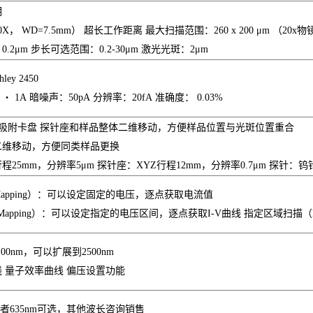
明
， WD=7.5mm） 超长工作距离 最大扫描范围：260 x 200 μm （20
.2μm 步长可选范围：0.2-30μm 激光光斑：2μm
ey 2450
・ 1A 暗噪声：50pA 分辨率：20fA 准确度： 0.03%
空吸附卡盘 探针座和样品整体二维移动，方便样品位置与光斑位置重合
二维移动，方便同类样品更换
25mm，分辨率5μm 探针座：XYZ行程12mm，分辨率0.7μm 探针：钨针
apping）：可以设定固定的电压，逐点获取电流值
Mapping）：可以设定指定的电压区间，逐点获取I-V曲线 指定区域扫描（Ma
100nm，可以扩展到2500nm
 量子效率曲线 偏压设置功能
或者635nm可选，其他波长咨询销售