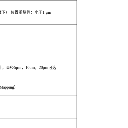
x物镜下） 位置重复性：小于1 μm
，直径5μm，10μm，20μm可选
pping）