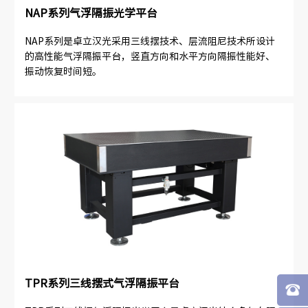
NAP系列气浮隔振光学平台
NAP系列是卓立汉光采用三线摆技术、层流阻尼技术所设计
的高性能气浮隔振平台，竖直方向和水平方向隔振性能好、
振动恢复时间短。
TPR系列三线摆式气浮隔振平台