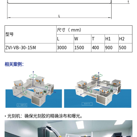
尺寸（ mm）
型号
L
W
T
H1
H2
ZVI-VB-30-15M
3000
1500
400
900
500
相关案例：
• 光刻机：确保光刻胶的精确涂布和曝光。